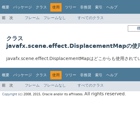
概要
パッケージ
クラス
使用
ツリー
非推奨
索引
ヘルプ
前
次
フレーム
フレームなし
すべてのクラス
クラス
javafx.scene.effect.DisplacementMapの使
javafx.scene.effect.DisplacementMapはどこからも使用さ
概要
パッケージ
クラス
使用
ツリー
非推奨
索引
ヘルプ
前
次
フレーム
フレームなし
すべてのクラス
All rights reserved.
Copyright
(c) 2008, 2015, Oracle and/or its affiliates.