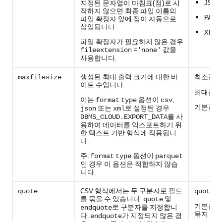
JSON
지정된 문자열이 마침표(점)로 시
작하지 않으면 최종 파일 이름의
PARQ
파일 확장자 앞에 점이 자동으로
삽입됩니다.
XML
파일 확장자가 필요하지 않은 경우
=
값을
fileextension
'none'
사용합니다.
생성된 최대 출력 크기에 대한 바
최소값:
maxfilesize
1
이트 수입니다.
최대값: 
이는
옵션이
,
format
type
csv
기본값
또는
로 설정된 경우
json
xml
를 사
DBMS_CLOUD.EXPORT_DATA
용하여 데이터를 익스포트하기 위
한 텍스트 기반 형식에 적용됩니
다.
주:
옵션이
format
type
parquet
인 경우 이 옵션은 적합하지 않습
니다.
CSV 형식에서는 두 구분자로 필드
:
quote
quote
를 묶을 수 있습니다.
및
quote
기본값: 
로 구분자를 지정합니
endquote
묶지 않
다.
가 지정되지 않은 경
endquote