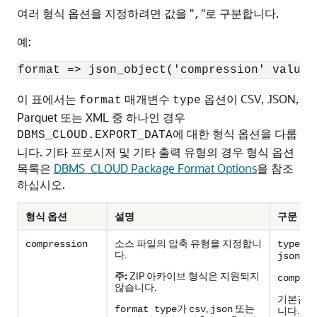
여러 형식 옵션을 지정하려면 값을 "
"로 구분합니다.
,
예:
format => json_object('compression' value 
이 표에서는
매개변수
옵션이 CSV, JSON,
format
type
Parquet 또는 XML 중 하나인 경우
에 대한 형식 옵션을 다룹
DBMS_CLOUD.EXPORT_DATA
니다. 기타 프로시저 및 기타 출력 유형의 경우 형식 옵션
목록은
DBMS_CLOUD Package Format Options
을 참조
하십시오.
형식 옵션
설명
구문
소스 파일의 압축 유형을 지정합니
가 
compression
type
다.
json | 
주:
ZIP 아카이브 형식은 지원되지
compres
않습니다.
기본값: 
가
,
또는
format type
csv
json
니다.