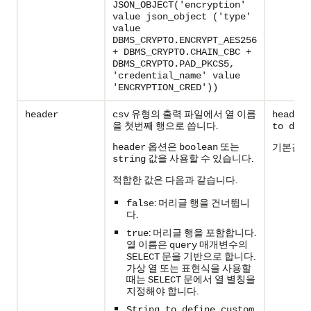
JSON_OBJECT('encryption'
value json_object ('type'
value
DBMS_CRYPTO.ENCRYPT_AES256
+ DBMS_CRYPTO.CHAIN_CBC +
DBMS_CRYPTO.PAD_PKCS5,
'credential_name' value
'ENCRYPTION_CRED'))
유형의 출력 파일에서 열 이름
header
csv
header
:
을 첫번째 행으로 씁니다.
to defi
옵션은
또는
기본값:
header
boolean
f
값을 사용할 수 있습니다.
string
적합한 값은 다음과 같습니다.
: 머리글 행을 건너뜁니
false
다.
: 머리글 행을 포함합니다.
true
열 이름은
매개변수의
query
문을 기반으로 합니다.
SELECT
가상 열 또는 표현식을 사용할
때는
문에서 열 별칭을
SELECT
지정해야 합니다.
String to define custom