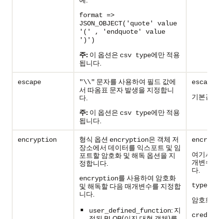
format =>
JSON_OBJECT('quote' value
'(' , 'endquote' value
')')
주:
이 옵션은
에만 적용
csv type
됩니다.
문자를 사용하여 필드 값에
escape
"\\"
escape
서 따옴표 문자 발생을 지정합니
기본값:
다.
f
주:
이 옵션은
에만 적용
csv type
됩니다.
형식 옵션
은 객체 저
encryption
encryption
encrypt
장소에서 데이터를 익스포트 및 임
여기서 v
포트할 암호화 및 해독 옵션을 지
개변수를
정합니다.
다.
를 사용하여 암호화
encryption
: 값
및 해독할 다음 매개변수를 지정합
type
니다.
암호화 
: 지
user_defined_function
credent
정된 BLOB(이진 대형 객체)를