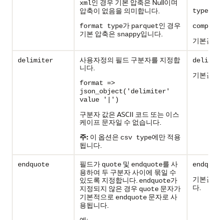
인 경우 기본 압축은 Null이며
xml
가
압축이 없음을 의미합니다.
type
가
인 경우
format type
parquet
compres
기본 압축은
입니다.
snappy
기본값:
s
사용자정의 필드 구분자를 지정합
delimiter
delimit
니다.
기본값
(
format =>
json_object('delimiter'
value '|')
구분자 값은 ASCII 코드 또는 이스
케이프 문자일 수 없습니다.
주:
이 옵션은
에만 적용
csv type
됩니다.
필드가
및
를 사
endquote
quote
endquote
endquot
용하여 두 구분자 사이에 묶일 수
기본값: Nu
있도록 지정합니다.
가
endquote
다.
지정되지 않은 경우
문자가
quote
기본적으로
문자로 사
endquote
용됩니다.
예: