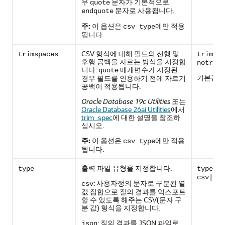
우
문자가 기본적으로
quote
문자로 사용됩니다.
endquote
주:
이 옵션은
에만 적용
csv type
됩니다.
CSV 형식에 대해 필드의 선행 및
trimspaces
trimspa
후행 공백을 자르는 방식을 지정합
notrim|
니다.
매개변수가 지정된
quote
기본값:
경우 필드를 인용하기 전에 자르기
n
공백이 적용됩니다.
Oracle Database 19c Utilities
또는
Oracle Database 26ai Utilities
에서
trim_spec
에 대한 설명을 참조하
십시오.
주:
이 옵션은
에만 적용
csv type
됩니다.
출력 파일 유형을 지정합니다.
:
type
type
csv|dat
: 사용자정의 문자로 구분된 열
csv
값 집합으로 질의 결과를 익스포트
할 수 있도록 해주는 CSV(문자 구
분 값) 형식을 지정합니다.
: 질의 결과를 JSON 파일로
json