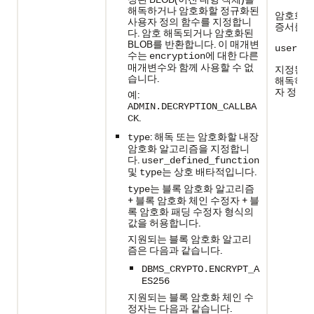
해독하거나 암호화할 정규화된
암호화 
사용자 정의 함수를 지정합니
증서를 
다. 암호 해독되거나 암호화된
BLOB를 반환합니다. 이 매개변
user_de
수는
에 대한 다른
encryption
매개변수와 함께 사용할 수 없
지정된 BLO
습니다.
해독하거
자 정의 
예:
ADMIN.DECRYPTION_CALLBA
.
CK
: 해독 또는 암호화할 내장
type
암호화 알고리즘을 지정합니
다.
user_defined_function
및
는 상호 배타적입니다.
type
는 블록 암호화 알고리즘
type
+ 블록 암호화 체인 수정자 + 블
록 암호화 패딩 수정자 형식의
값을 허용합니다.
지원되는 블록 암호화 알고리
즘은 다음과 같습니다.
DBMS_CRYPTO.ENCRYPT_A
ES256
지원되는 블록 암호화 체인 수
정자는 다음과 같습니다.