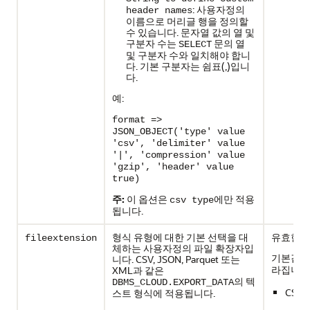
: 사용자정의
header names
이름으로 머리글 행을 정의할
수 있습니다. 문자열 값의 열 및
구분자 수는
문의 열
SELECT
및 구분자 수와 일치해야 합니
다. 기본 구분자는 쉼표(,)입니
다.
예:
format =>
JSON_OBJECT('type' value
'csv', 'delimiter' value
'|', 'compression' value
'gzip', 'header' value
true)
주:
이 옵션은
에만 적용
csv type
됩니다.
형식 유형에 대한 기본 선택을 대
유효한 값
fileextension
체하는 사용자정의 파일 확장자입
기본값:
니다. CSV, JSON, Parquet 또는
f
라집니다
XML과 같은
의 텍
DBMS_CLOUD.EXPORT_DATA
CSV 
스트 형식에 적용됩니다.