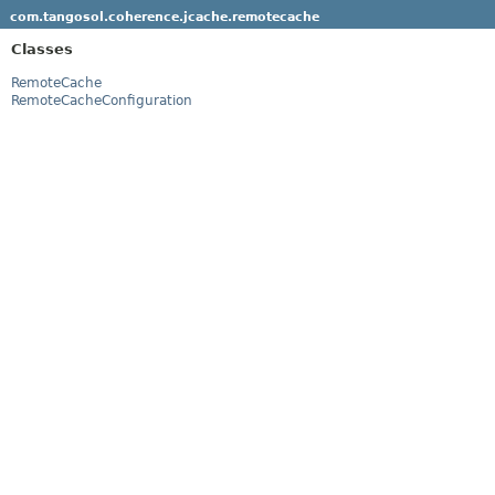
com.tangosol.coherence.jcache.remotecache
Classes
RemoteCache
RemoteCacheConfiguration