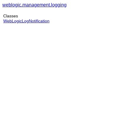
weblogic.management.logging
Classes
WebLogicLogNotification