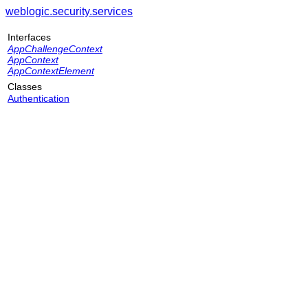
weblogic.security.services
Interfaces
AppChallengeContext
AppContext
AppContextElement
Classes
Authentication