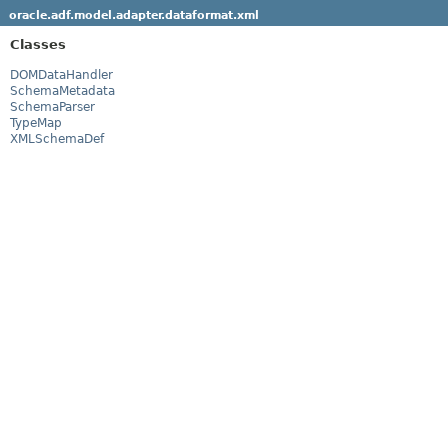
oracle.adf.model.adapter.dataformat.xml
Classes
DOMDataHandler
SchemaMetadata
SchemaParser
TypeMap
XMLSchemaDef