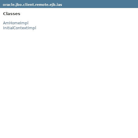
oracle.jbo.client.remote.ejb.ias
Classes
AmHomeImpl
InitialContextImpl