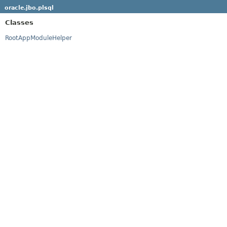
oracle.jbo.plsql
Classes
RootAppModuleHelper