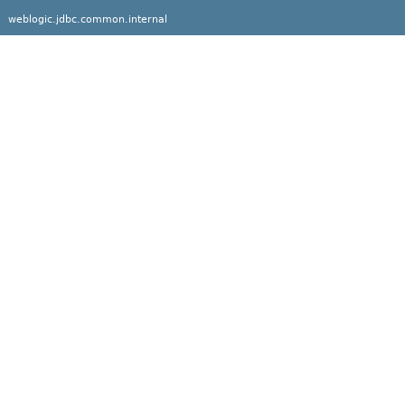
weblogic.jdbc.common.internal