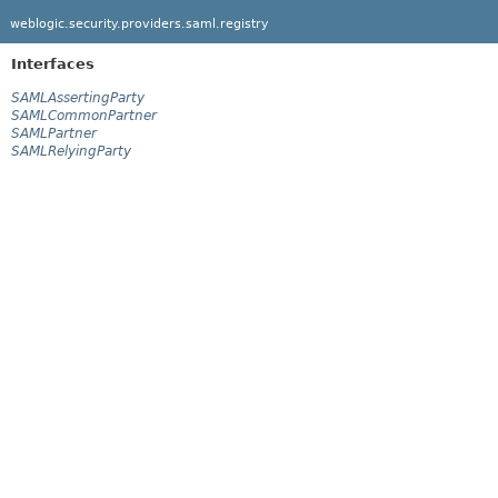
weblogic.security.providers.saml.registry
Interfaces
SAMLAssertingParty
SAMLCommonPartner
SAMLPartner
SAMLRelyingParty