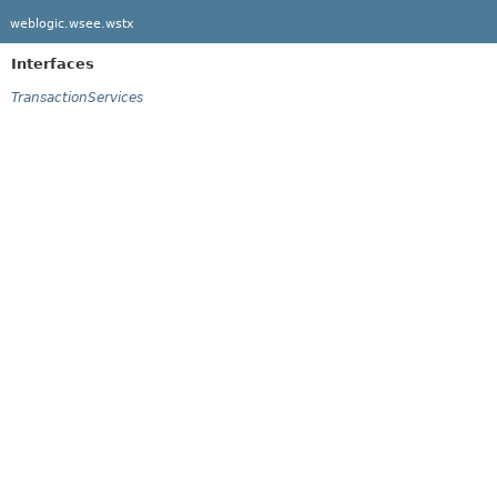
weblogic.wsee.wstx
Interfaces
TransactionServices