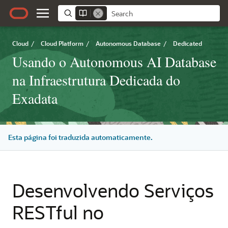
Cloud
/
Cloud Platform
/
Autonomous Database
/
Dedicated
Usando o Autonomous AI Database
na Infraestrutura Dedicada do
Exadata
Esta página foi traduzida automaticamente.
Desenvolvendo Serviços
RESTful no