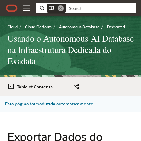
Cloud
/
Cloud Platform
/
Autonomous Database
/
Dedicated
Usando o Autonomous AI Database
na Infraestrutura Dedicada do
Exadata
Table of Contents
Esta página foi traduzida automaticamente.
Exportar Dados do