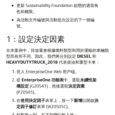
更新 Sustainability Foundation 組態的適當角
色和權限。
為活動文件編號與活動批次設定的下一個編
號。
1：設定決定因素
在本案例中，排放量會根據燃料類型和用於運輸的車輛類
型而有所不同。因此，我們將分別設定
DIESEL
和
HEAVYDUTYTRUCK_2018
代表柴油和重型卡車：
登入 EnterpriseOne Web 用戶端。
從
EnterpriseOne 功能表
中，選取
永續性架
構設定
(G20S41)，然後選取
決定因素
(P20S05)。
在
使用決定因子
表單上，按一下
新增
以開啟
決
定因子修訂
表單 (W20S05C)。
針對每一列，在下列欄位輸入值：