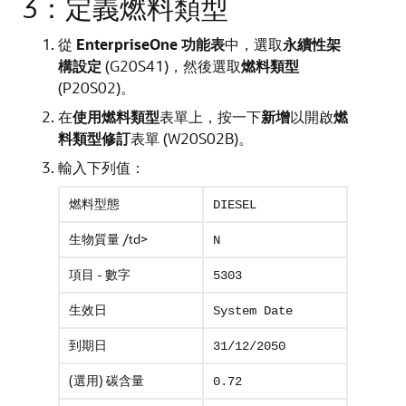
3：定義燃料類型
從
EnterpriseOne 功能表
中，選取
永續性架
構設定
(G20S41)，然後選取
燃料類型
(P20S02)。
在
使用燃料類型
表單上，按一下
新增
以開啟
燃
料類型修訂
表單 (W20S02B)。
輸入下列值：
燃料型態
DIESEL
生物質量 /td>
N
項目 - 數字
5303
生效日
System Date
到期日
31/12/2050
(選用) 碳含量
0.72