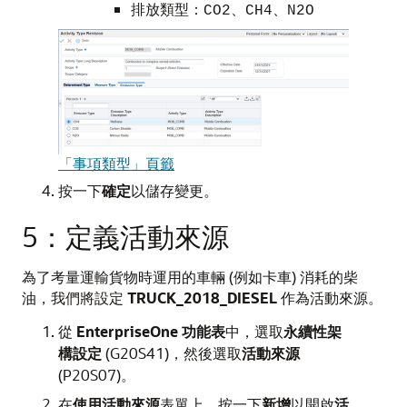
排放類型：
、
、
CO2
CH4
N2O
「事項類型」頁籤
按一下
確定
以儲存變更。
5：定義活動來源
為了考量運輸貨物時運用的車輛 (例如卡車) 消耗的柴
油，我們將設定
TRUCK_2018_DIESEL
作為活動來源。
從
EnterpriseOne 功能表
中，選取
永續性架
構設定
(G20S41)，然後選取
活動來源
(P20S07)。
在
使用活動來源
表單上，按一下
新增
以開啟
活