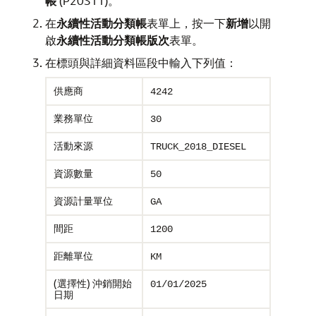
帳
(P20S11)。
在
永續性活動分類帳
表單上，按一下
新增
以開
啟
永續性活動分類帳版次
表單。
在標頭與詳細資料區段中輸入下列值：
供應商
4242
業務單位
30
活動來源
TRUCK_2018_DIESEL
資源數量
50
資源計量單位
GA
間距
1200
距離單位
KM
(選擇性) 沖銷開始
01/01/2025
日期