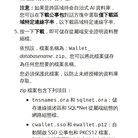
注意：
如果是跨區域待命自治式 AI 資料庫，
您可以在
下載公事包
對話方塊中選取
僅下載區
域特定連線字串
，以下載區域特定連線字串。
按一下
下載
，即可儲存從屬端安全證明資料壓
縮檔。
依預設，檔案名稱為：
Wallet_
databasename
。您可以將此檔案儲存
.zip
為任何您想要的檔案名稱。
您必須保護此檔案，以防止未經授權的資料庫
存取。
zip 檔案包含下列項目：
和
：儲
tnsnames.ora
sqlnet.ora
存連線描述區和 SQL*Net 從屬端組態的
網路組態檔。
和
：自
cwallet.sso
ewallet.p12
動開啟 SSO 公事包和 PKCS12 檔案。