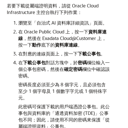
若要下載從屬端證明資料，請從 Oracle Cloud
Infrastructure 主控台執行下列作業：
瀏覽至「自治式 AI 資料庫詳細資訊」頁面。
在 Oracle Public Cloud 上，按一下
資料庫連
線
，然後在 Exadata Cloud@Customer 上，
按一下
動作
底下的
資料庫連線
。
在對應的連線頁面上，按一下
下載公事包
。
在
下載公事包
對話方塊中，於
密碼
欄位輸入一
個公事包密碼，然後在
確定密碼
欄位中確認該
密碼。
密碼長度必須至少為 8 個字元，且必須包含
至少 1 個字母及 1 個數字字元或 1 個特殊字
元。
此密碼可保護下載的用戶端憑證公事包。此公
事包與資料庫的「通透資料加密 (TDE)」公事
包不同；因此，請使用不同的密碼來保護「從
屬端證明資料」公事包。