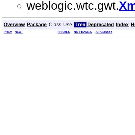
weblogic.wtc.gwt.
Xm
Overview
Package
Class
Use
Tree
Deprecated
Index
H
PREV
NEXT
FRAMES
NO FRAMES
All Classes