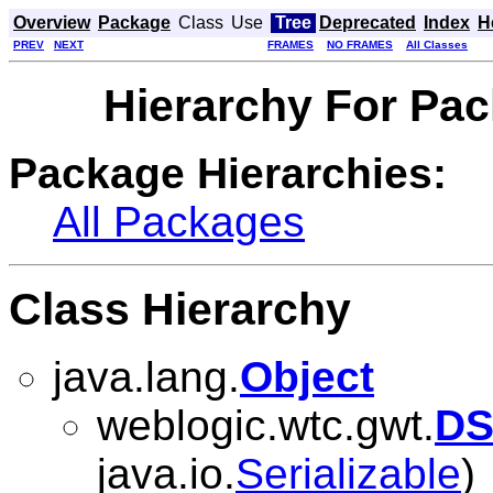
Overview
Package
Class
Use
Tree
Deprecated
Index
H
PREV
NEXT
FRAMES
NO FRAMES
All Classes
Hierarchy For Pa
Package Hierarchies:
All Packages
Class Hierarchy
java.lang.
Object
weblogic.wtc.gwt.
DS
java.io.
Serializable
)