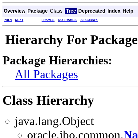
Overview
Package
Class
Tree
Deprecated
Index
Help
PREV
NEXT
FRAMES
NO FRAMES
All Classes
Hierarchy For Package 
Package Hierarchies:
All Packages
Class Hierarchy
java.lang.Object
oracle.jbo.common.
Na