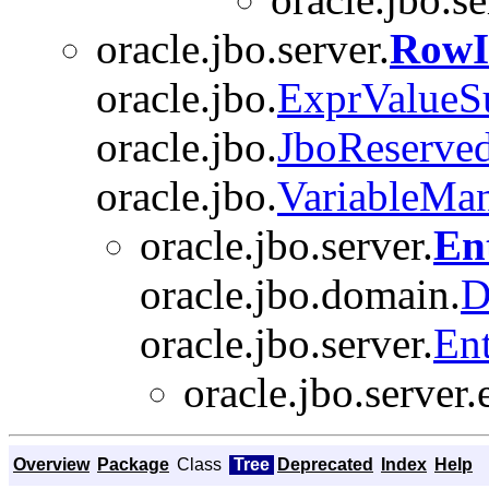
oracle.jbo.server.
RowI
oracle.jbo.
ExprValueSu
oracle.jbo.
JboReserve
oracle.jbo.
VariableMa
oracle.jbo.server.
En
oracle.jbo.domain.
D
oracle.jbo.server.
Ent
oracle.jbo.server.
Overview
Package
Class
Tree
Deprecated
Index
Help