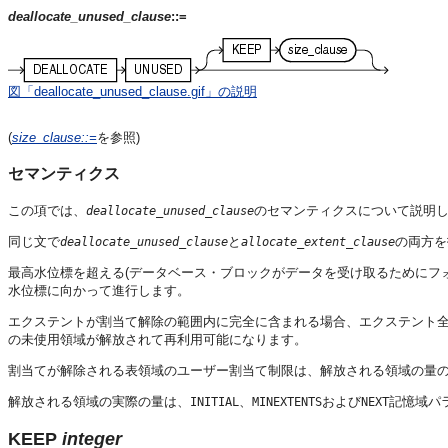
deallocate_unused_clause
::=
図「deallocate_unused_clause.gif」の説明
(
size_clause
::=
を参照)
セマンティクス
この項では、
のセマンティクスについて説明し
deallocate_unused_clause
同じ文で
と
の両方を
deallocate_unused_clause
allocate_extent_clause
最高水位標を超える(データベース・ブロックがデータを受け取るためにフ
水位標に向かって進行します。
エクステントが割当て解除の範囲内に完全に含まれる場合、エクステント
の未使用領域が解放されて再利用可能になります。
割当てが解除される表領域のユーザー割当て制限は、解放される領域の量
解放される領域の実際の量は、
、
および
記憶域パ
INITIAL
MINEXTENTS
NEXT
KEEP
integer