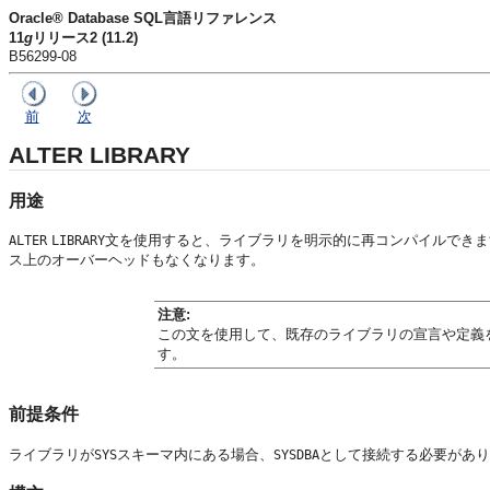
Oracle® Database SQL言語リファレンス
11
g
リリース2 (11.2)
B56299-08
前
次
ALTER LIBRARY
用途
文を使用すると、ライブラリを明示的に再コンパイルできま
ALTER
LIBRARY
ス上のオーバーヘッドもなくなります。
注意:
この文を使用して、既存のライブラリの宣言や定義
す。
前提条件
ライブラリが
スキーマ内にある場合、
として接続する必要があり
SYS
SYSDBA