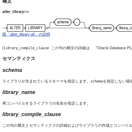
構文
alter_library
::=
図「alter_library.gif」の説明
(
: この句の構文の詳細は、
『Oracle Databas
library_compile_clause
セマンティクス
schema
ライブラリが含まれているスキーマを指定します。
を指定しない場
schema
library_name
再コンパイルするライブラリの名前を指定します。
library_compile_clause
この句の構文とセマンティクスの詳細およびライブラリの作成とコンパイ