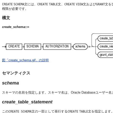
文には、
文、
文および
文を
CREATE
SCHEMA
CREATE
TABLE
CREATE
VIEW
GRANT
権限が必要です。
構文
create_schema
::=
図「create_schema.gif」の説明
セマンティクス
schema
スキーマの名前を指定します。スキーマ名は、Oracle Databaseユーザ
create_table_statement
この
文の一部として発行する
文を指定します
CREATE SCHEMA
CREATE
TABLE