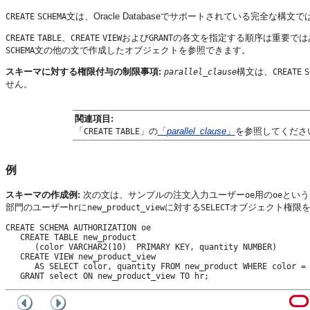
文は、Oracle Databaseでサポートされている完全な
CREATE
SCHEMA
、
および
の各文を指定する順序は重要では
CREATE
TABLE
CREATE
VIEW
GRANT
文の他の文で作成したオブジェクトを参照できます。
SCHEMA
スキーマに対する権限付与の制限事項:
構文は、
parallel_clause
CREATE
S
せん。
関連項目:
「
」の
「
parallel_clause
」
を参照してくださ
CREATE
TABLE
例
スキーマの作成例:
次の文は、サンプルの注文入力ユーザー
用の
という
oe
oe
部門のユーザー
に
に対する
オブジェクト権限
hr
new_product_view
SELECT
CREATE SCHEMA AUTHORIZATION oe

   CREATE TABLE new_product 

      (color VARCHAR2(10)  PRIMARY KEY, quantity NUMBER) 

   CREATE VIEW new_product_view 

      AS SELECT color, quantity FROM new_product WHERE color = 