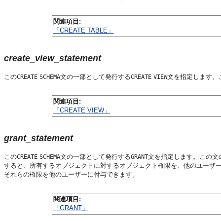
関連項目:
「CREATE TABLE」
create_view_statement
この
文の一部として発行する
文を指定します。
CREATE
SCHEMA
CREATE
VIEW
関連項目:
「CREATE VIEW」
grant_statement
この
文の一部として発行する
文を指定します。この文
CREATE
SCHEMA
GRANT
すると、所有するオブジェクトに対するオブジェクト権限を、他のユーザ
それらの権限を他のユーザーに付与できます。
関連項目:
「GRANT」