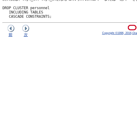
DROP CLUSTER personnel

   INCLUDING TABLES

Copyright ©1996, 2016,Oracle
前
次