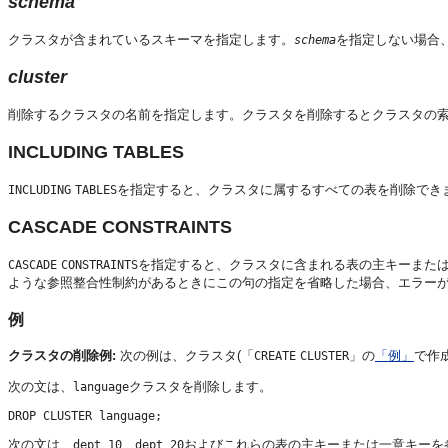
schema
クラスタが含まれているスキーマを指定します。
を指定しない場合
schema
cluster
削除するクラスタの名前を指定します。クラスタを削除するとクラスタの
INCLUDING TABLES
を指定すると、クラスタに属するすべての表を削除でき
INCLUDING
TABLES
CASCADE CONSTRAINTS
を指定すると、クラスタに含まれる表の主キーまた
CASCADE
CONSTRAINTS
ような参照整合性制約があるときにこの句の指定を省略した場合、エラー
例
クラスタの削除例:
次の例は、クラスタ(「
」の
「例」
で作
CREATE
CLUSTER
次の文は、
クラスタを削除します。
language
次の文は、
、
およびこれらの表の主キーまたは一意キーを
dept_10
dept_20