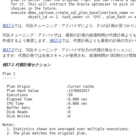
    plan is better than the Original Plan, you can create a SQL
    for it. This will instruct the Oracle optimizer to pick it 
    choices in the future.

    execute dbms_sqltune.create_sql_plan_baseline(task_name => 
例17-1
では、SQLチューニング・アドバイザにより、2つの計画が見つかりま
SQLチューニング・アドバイザは、最初の計画の経過時間が代替計画より
作成するよう推奨します。
例17-1
では、代替計画よりも最初の計画の方がパ
例17-2
では、SQLチューニング・アドバイザ出力の代替計画セクションに
ますが、代替計画では全表スキャンが使用され、経過時間が.002秒だけ増
例17-2 代替計画セクション
Plan 1

------

  Plan Origin                 :Cursor Cache

  Plan Hash Value             :1378942017

  Executions                  :50

  Elapsed Time                :0.000 sec

  CPU Time                    :0.000 sec

  Buffer Gets                 :0

  Disk Reads                  :0

  Disk Writes                 :0

Notes:

  1. Statistics shown are averaged over multiple executions.

  2. The plan matches the original plan.
