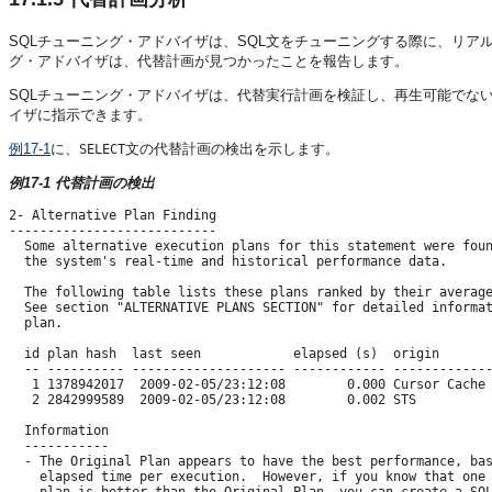
SQLチューニング・アドバイザは、SQL文をチューニングする際に、リア
グ・アドバイザは、代替計画が見つかったことを報告します。
SQLチューニング・アドバイザは、代替実行計画を検証し、再生可能でな
イザに指示できます。
例17-1
に、
文の代替計画の検出を示します。
SELECT
例17-1 代替計画の検出
2- Alternative Plan Finding

---------------------------

  Some alternative execution plans for this statement were foun
  the system's real-time and historical performance data.

  The following table lists these plans ranked by their average
  See section "ALTERNATIVE PLANS SECTION" for detailed informat
  plan.

  id plan hash  last seen            elapsed (s)  origin       
  -- ---------- -------------------- ------------ -------------
   1 1378942017  2009-02-05/23:12:08        0.000 Cursor Cache 
   2 2842999589  2009-02-05/23:12:08        0.002 STS

  Information

  -----------

  - The Original Plan appears to have the best performance, bas
    elapsed time per execution.  However, if you know that one 