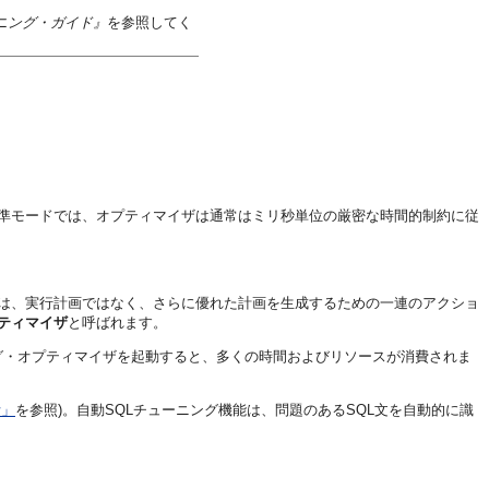
ューニング・ガイド』
を参照してく
標準モードでは、オプティマイザは通常はミリ秒単位の厳密な時間的制約に従
は、実行計画ではなく、さらに優れた計画を生成するための一連のアクショ
ティマイザ
と呼ばれます。
グ・オプティマイザを起動すると、多くの時間およびリソースが消費されま
断」
を参照)。自動SQLチューニング機能は、問題のあるSQL文を自動的に識