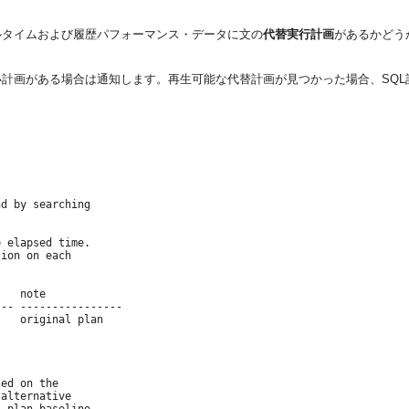
ルタイムおよび履歴パフォーマンス・データに文の
代替実行計画
があるかどう
い計画がある場合は通知します。再生可能な代替計画が見つかった場合、SQ
d by searching

 elapsed time.

ion on each

   note

-- ----------------

   original plan

ed on the

alternative
