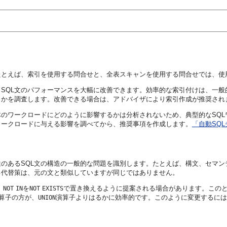
たとえば、索引を使用する問合せと、全表スキャンを使用する問合せでは、使
SQL文のパフォーマンスを大幅に改善できます。効率的な索引付けは、一
うかを調査します。改善できる場合は、アドバイザにより索引作成が推奨され
のワークロードにどのように影響するかは分析されないため、典型的なSQL
のワークロードに与える影響を調べてから、推奨事項を作成します。
「自動SQ
のあるSQL文の構造の一般的な問題を識別します。たとえば、構文、セマ
る代替策は、元の文と類似していますが同じではありません。
、
を
で置き換えるように提案される場合があります。この
NOT
IN
NOT
EXISTS
算子の方が、
演算子よりはるかに効率的です。このように変更するには
UNION