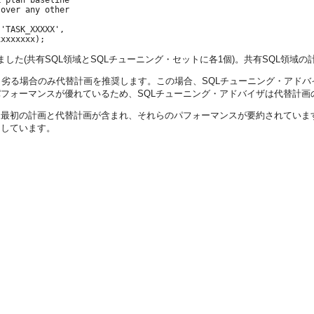
 plan baseline

over any other

'TASK_XXXXX',

した(共有SQL領域とSQLチューニング・セットに各1個)。共有SQL領域
も劣る場合のみ代替計画を推奨します。この場合、SQLチューニング・アドバ
フォーマンスが優れているため、SQLチューニング・アドバイザは代替計画
、最初の計画と代替計画が含まれ、それらのパフォーマンスが要約されていま
加しています。