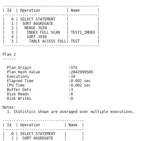
--------------------------------------------

| Id  | Operation            | Name        |

--------------------------------------------

|   0 | SELECT STATEMENT     |             |

|   1 |  SORT AGGREGATE      |             |

|   2 |   MERGE JOIN         |             |

|   3 |    INDEX FULL SCAN   | TEST1_INDEX |

|   4 |    SORT JOIN         |             |

|   5 |     TABLE ACCESS FULL| TEST        |

--------------------------------------------

Plan 2

------

  Plan Origin                 :STS

  Plan Hash Value             :2842999589

  Executions                  :10

  Elapsed Time                :0.002 sec

  CPU Time                    :0.002 sec

  Buffer Gets                 :3

  Disk Reads                  :0

  Disk Writes                 :0

Notes:

  1. Statistics shown are averaged over multiple executions.

-------------------------------------

| Id  | Operation           | Name  | 

-------------------------------------

|   0 | SELECT STATEMENT    |       |

|   1 |  SORT AGGREGATE     |       |
