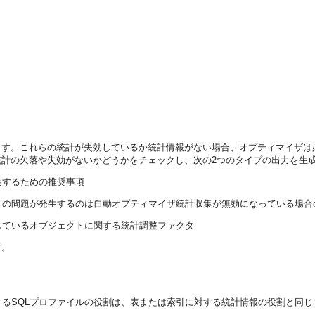
ます。これらの統計が失効しているか統計情報がない場合、オプティマイザは
計の欠落や失効がないかどうかをチェックし、次の2つのタイプの出力を生
集するための推奨事項
この問題が発生するのは自動オプティマイザ統計収集が無効になっている場合
しているオブジェクトに関する統計調整ファクタ
す。
対するSQLプロファイルの役割は、表または索引に対する統計情報の役割と同