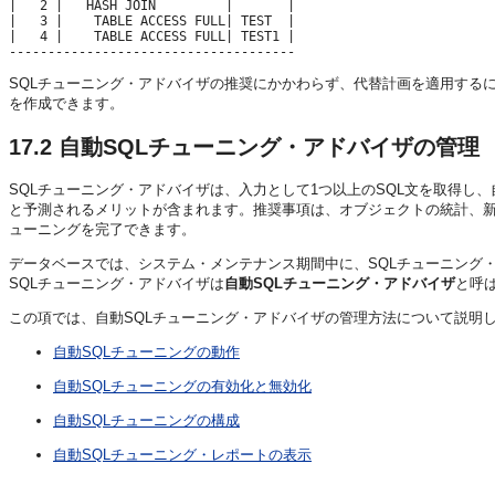
|   2 |   HASH JOIN         |       |

|   3 |    TABLE ACCESS FULL| TEST  |

|   4 |    TABLE ACCESS FULL| TEST1 |

SQLチューニング・アドバイザの推奨にかかわらず、代替計画を適用する
を作成できます。
17.2
自動SQLチューニング・アドバイザの管理
SQLチューニング・アドバイザは、入力として1つ以上のSQL文を取得し
と予測されるメリットが含まれます。推奨事項は、オブジェクトの統計、新
ューニングを完了できます。
データベースでは、システム・メンテナンス期間中に、SQLチューニング
SQLチューニング・アドバイザは
自動SQLチューニング・アドバイザ
と呼
この項では、自動SQLチューニング・アドバイザの管理方法について説明
自動SQLチューニングの動作
自動SQLチューニングの有効化と無効化
自動SQLチューニングの構成
自動SQLチューニング・レポートの表示