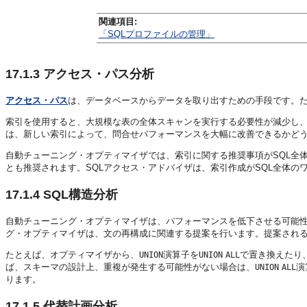
関連項目:
「SQLプロファイルの管理」
17.1.3
アクセス・パス分析
アクセス・パス
は、データベースからデータを取り出すための手段です。
索引を使用すると、大規模な表の全体スキャンを実行する必要性が減少し、
は、新しい索引によって、問合せパフォーマンスを大幅に改善できるかど
自動チューニング・オプティマイザでは、索引に関する推奨事項がSQL全体
とも推奨されます。SQLアクセス・アドバイザは、索引作成がSQL全体
17.1.4
SQL構造分析
自動チューニング・オプティマイザは、パフォーマンスを低下させる可能性
グ・オプティマイザは、文の再構成に関連する提案を行います。提案され
たとえば、オプティマイザから、
演算子を
で置き換えたり
UNION
UNION
ALL
ば、スキーマの設計上、重複が発生する可能性がない場合は、
演
UNION
ALL
ります。
17.1.5
代替計画分析