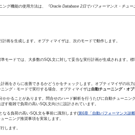
動SQLチューニング機能の使用方法は、
『Oracle Database 2日でパフォーマンス・チ
の実行計画を生成します。
オプティマイザは、次のモードで動作します。
標準モードでは、大多数のSQL文に対して妥当な実行計画が生成されます。
た計画をさらに改善できるかどうかをチェックします。オプティマイザの出力
ーニング・モードで実行する場合、オプティマイザは
自動チューニング・オプ
分かかることがあります。問合せのハード解析を行うたびに自動チューニン
ぼす複雑で負荷の高いSQL文向けに設計されています。
となる負荷の高いSQL文を事前に識別します(
第6章「自動パフォーマンス診
チューニング推奨事項を実装します。
実行します。