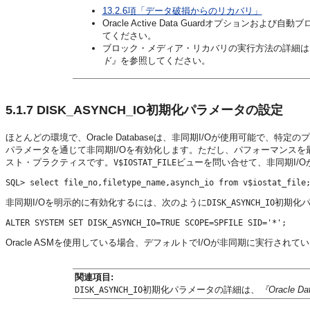
13.2.6項「データ破損からのリカバリ」
Oracle Active Data Guardオプションおよ
てください。
ブロック・メディア・リカバリの実行方法の詳細は
ド』
を参照してください。
5.1.7
DISK_ASYNCH_IO
初期化パラメータの設定
ほとんどの環境で、Oracle Databaseは、非同期I/Oが使用可能で
パラメータを通じて非同期I/Oを有効化します。ただし、パフォーマンスを
スト・プラクティスです。
ビューを問い合せて、非同期I/
V$IOSTAT_FILE
非同期I/Oを明示的に有効化するには、次のように
初期化
DISK_ASYNCH_IO
Oracle ASMを使用している場合、デフォルトでI/Oが非同期に実行され
関連項目:
初期化パラメータの詳細は、
『Oracle 
DISK_ASYNCH_IO