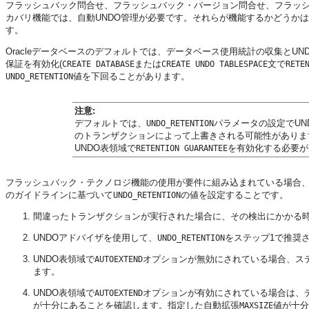
フラッシュバック問合せ、フラッシュバック・バージョン問合せ、フラッ
カバリ機能では、自動UNDO管理が必要です。それらが機能するかどうかは
す。
Oracleデータベースのデフォルトでは、データベース使用統計の収集とU
保証を有効化(
または
文で
CREATE DATABASE
CREATE UNDO TABLESPACE
RETE
値を下回ることがあります。
UNDO_RETENTION
注意:
デフォルトでは、
パラメータの設定
でU
UNDO_RETENTION
のトランザクションによって上書きされる可能性がありま
UNDO表領域で
を有効化する必要が
RETENTION GUARANTEE
フラッシュバック・テクノロジ機能の使用が要件に組み込まれている場合、
のガイドラインに基づいて
の値を設定することです。
UNDO_RETENTION
間違ったトランザクションが実行された場合に、その検出にかかる時
UNDOアドバイザを使用して、
をステップ1で推奨
UNDO_RETENTION
UNDO表領域で
オプションが無効にされている場合、ス
AUTOEXTEND
ます。
UNDO表領域で
オプションが有効にされている場合は、
AUTOEXTEND
が十分にあることを確認します。指定した自動拡張
値が十分
MAXSIZE