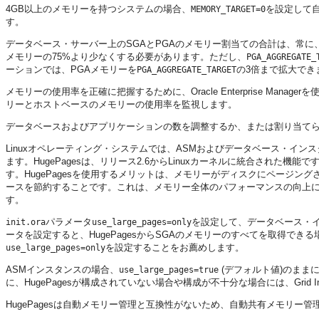
4GB以上のメモリーを持つシステムの場合、
を設定して
MEMORY_TARGET=0
す。
データベース・サーバー上のSGAとPGAのメモリー割当ての合計は、常
メモリーの75%より少なくする必要があります。ただし、
PGA_AGGREGATE_
ーションでは、PGAメモリーを
の3倍まで拡大でき
PGA_AGGREGATE_TARGET
メモリーの使用率を正確に把握するために、Oracle Enterprise Manager
リーとホストベースのメモリーの使用率を監視します。
データベースおよびアプリケーションの数を調整するか、または割り当て
Linuxオペレーティング・システムでは、ASMおよびデータベース・インスタン
ます。HugePagesは、リリース2.6からLinuxカーネルに統合された
す。HugePagesを使用するメリットは、メモリーがディスクにページ
ースを節約することです。これは、メモリー全体のパフォーマンスの向上に役
す。
パラメータ
を設定して、データベース・イ
init.ora
use_large_pages=only
ータを設定すると、HugePagesからSGAのメモリーのすべてを取得で
を設定することをお薦めします。
use_large_pages=only
ASMインスタンスの場合、
(デフォルト値)のまま
use_large_pages=true
に、HugePagesが構成されていない場合や構成が不十分な場合には、Grid In
HugePagesは自動メモリー管理と互換性がないため、自動共有メモリー管