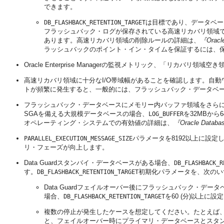
できます。
は目標であり、データベー
DB_FLASHBACK_RETENTION_TARGET
フラッシュバック・ログが保存されている高速リカバリ領域
あります。高速リカバリ領域の削除ルールの詳細は、
『Ora
ラッシュバックのポイント・イン・タイムを保証するには、
Oracle Enterprise Managerの監視メトリック、「リカ
高速リカバリ領域に十分なI/O帯域幅があることを確認します。
自動
トが頻繁に発生すると、一般的には、フラッシュバック・データベー
フラッシュバック・データベースにメモリー内バッファ領域をさら
SGAを備える大規模データベースの場合、
を32MBから
LOG_BUFFER
オペレーティング・システムでの有効値の詳細は、
『Oracle Dat
パラメータを8192以上に設
PARALLEL_EXECUTION_MESSAGE_SIZE
リ・フェーズが向上します。
Data Guardスタンバイ・データベースがある場合、
DB_FLASHBACK_R
す。
初期化パラメータを、次のい
DB_FLASHBACK_RETENTION_TARGET
Data Guardフェイルオーバー後にフラッシュバック・
場合、
を60 (分)以上
DB_FLASHBACK_RETENTION_TARGET
複数の停止が発生したケースを想定してください。たとえば
と、フェイルオーバー時にプライマリ・データベースとスタ