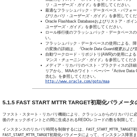
リ・ユーザーズ・ガイド』
を参照してください。
最適なフラッシュバック・データベース・パフォー
びリカバリ・ユーザーズ・ガイド』
を参照してくだ
Oracle Flashback Databaseおよびリストア
ユーザーズ・ガイド』
を参照してください。
ロール移行後のフラッシュバック・データベースの
い。
フラッシュバック・データベースの使用による、障
の変換の詳細は、
『Oracle Data Guard概要およ
自動ワークロード・リポジトリ(AWR)の使用によ
マンス・チューニング・ガイド』
を参照してくださ
メディア・リカバリのベスト・プラクティスの詳細は、次
リアから、MAAホワイト・ペーパー『Active Data 
含む)』を参照してください。
http://www.oracle.com/goto/maa
5.1.5
FAST START MTTR TARGET初期化パラメー
ファスト・スタート・リカバリ機能により、クラッシュからのリカバリに必
後のチェックポイントとの間に生成されるREDOレコードの数を制限して
インスタンスのリカバリ時間を制御するには、
初
FAST_START_MTTR_TARGET
初期化パラメータによって、
インスタンス障害ま
FAST_START_MTTR_TARGET