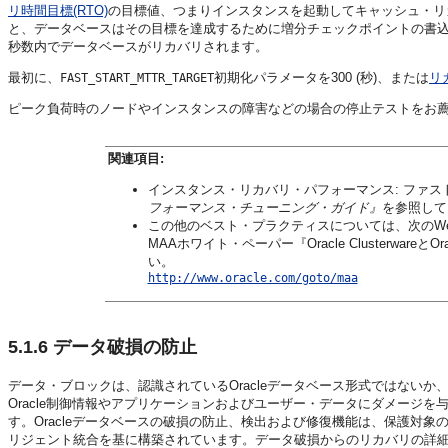
リ時間目標(RTO)
の目標値、つまりインスタンスを起動してキャッシュ・リ
と、データベースはその目標を達成するために増分チェックポイントの書
秒数内でデータベースがリカバリされます。
最初に、
初期化パラメータを300 (秒)、または
リ
FAST_START_MTTR_TARGET
ピーク負荷時のノードやインスタンスの障害などの場合の停止テストをお
関連項目:
インスタンス・リカバリ・パフォーマンス: ファ
フォーマンス・チューニング・ガイド』
を参照して
この他のベスト・プラクティスについては、次のWebサ
MAAホワイト・ペーパー『Oracle Clusterwa
い。
http://www.oracle.com/goto/maa
5.1.6
データ破損の防止
データ・ブロックは、認識されているOracleデータベース形式ではない
Oracle制御情報やアプリケーションおよびユーザー・データにダメージ
す。Oracleデータベースの破損の防止、検出および修復機能は、保護対
リジェント統合を基に構築されています。データ破損からのリカバリの詳