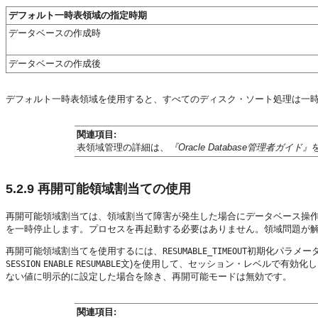
デフォルト一時表領域の指定時期
データベースの作成時
データベースの作成後
デフォルト一時表領域を使用すると、すべてのディスク・ソート処理は一
関連項目:
表領域管理の詳細は、
『Oracle Database管理者ガイド』
5.2.9
再開可能領域割当ての使用
再開可能領域割当ては、領域割当て障害が発生した場合にデータベース操
を一時停止します。プロセスを再起動する必要はありません。領域問題が
再開可能領域割当てを使用するには、
初期化パラメー
RESUMABLE_TIMEOUT
文)を使用して、セッション・レベルで有効化
SESSION
ENABLE
RESUMABLE
ない値に明示的に設定した場合を除き、再開可能モードは無効です。
関連項目: