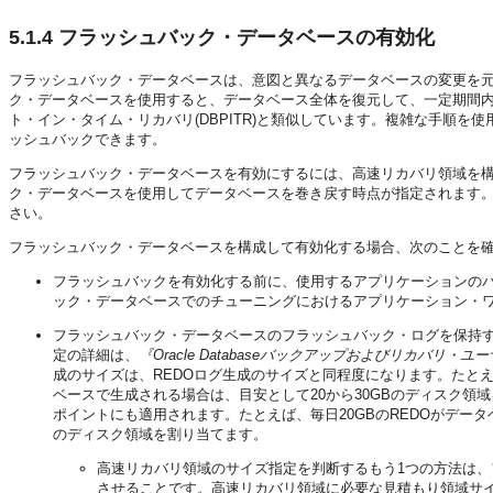
5.1.4
フラッシュバック・データベースの有効化
フラッシュバック・データベースは、意図と異なるデータベースの変更を
ク・データベースを使用すると、データベース全体を復元して、一定期間
ト・イン・タイム・リカバリ(DBPITR)と類似しています。複雑な手順を使
ッシュバックできます。
フラッシュバック・データベースを有効にするには、高速リカバリ領域を
ク・データベースを使用してデータベースを巻き戻す時点が指定されます
さい。
フラッシュバック・データベースを構成して有効化する場合、次のことを
フラッシュバックを有効化する前に、使用するアプリケーションの
ック・データベースでのチューニングにおけるアプリケーション・
フラッシュバック・データベースのフラッシュバック・ログを保持
定の詳細は、
『Oracle Databaseバックアップおよびリカバリ・
成のサイズは、REDOログ生成のサイズと同程度になります。たと
ベースで生成される場合は、目安として20から30GBのディスク
ポイントにも適用されます。たとえば、毎日20GBのREDOがデータ
のディスク領域を割り当てます。
高速リカバリ領域のサイズ指定を判断するもう1つの方法は、
させることです。高速リカバリ領域に必要な見積もり領域サ