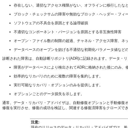
存在しない、適切なアクセス権限がない、オフラインに移行したな
ブロック・チェックサムの障害や無効なブロック・ヘッダー・フィ
ソフトウェアの不具合を原因とする論理破損
不適切なコンポーネント・バージョンを原因とする非互換性障害
オープン・ファイル数の制限の超過、チャネル・アクセス障害、ネット
データベースのオープンを妨げる不適切な初期化パラメータ値など
診断された障害は、自動診断リポジトリ(ADR)に記録されます。データ
障害がデータベースにより検出されてADRに格納された後にのみ、
効率的なリカバリのために複数の障害を集約します。
実行可能なリカバリ・オプションのみを提供します。
オプションごとのデータ損失を示します。
通常、データ・リカバリ・アドバイザは、自動修復オプションと手動修復
修復を実行させ、修復の成功を検証し、関連する修復済障害をクローズで
注意:
現在のリリースのデータ・リカバリ・アドバイザでは、単一