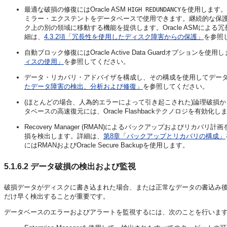
最適な破損の修復には
Oracle ASM
を使用します。
HIGH REDUNDANCY
ミラー・エクステントをデータベースで使用できます。継続的な保護を目
ク上の別の領域に移動する機能を提供します。Oracle ASMに
細は、
4.3.2項「冗長性を使用したディスク障害からの保護」
を参照
自動ブロック修復にはOracle Active Data Guardオプションを使用しま
ィスの使用」
を参照してください。
データ・リカバリ・アドバイザを構成し、その構成を使用してデー
たデータ障害の検出、分析および修復」
を参照してください。
(ほとんどの場合、人為的エラーによって引き起こされた)論理破損
タベースの高速復元には、Oracle Flashbackテクノロジを有効化
Recovery Manager (RMAN
)によるバックアップおよびリカバリ計画を
損を検出します。詳細は、
第8章「バックアップとリカバリの構成」
にはRMANおよびOracle Secure Backupを使用します。
5.1.6.2
データ破損の検出および監視
破損データ
がディスクに書き込まれた場合、または正常なデータの書込み
だけ早く検出することが重要です。
データベースのエラーおよびアラートを監視するには、次のことを行いま