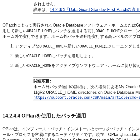
されません。
詳細は、
14.2.3項「Data Guard Standby-First Patchの適
OPatchによって実行されるOracle Databaseソフトウェア・ホームまたはG
用して新しい
にパッチを適用する前に
クローニン
ORACLE_HOME
ORACLE_HOME
ホーム外で実行できます。ホーム外パッチ適用を実行する高レベルのアプ
アクティブな
を新しい
にクローニングし
ORACLE_HOME
ORACLE_HOME
新しい
にパッチを適用します。
ORACLE_HOME
新しい
をアクティブなソフトウェア・ホームに切り替え
ORACLE_HOME
関連項目:
ホーム外パッチ適用の詳細は、次の場所にあるMy Oracle Supportのノー
11gR2 ORACLE_HOME directories on Oracle Data
https://support.oracle.com/CSP/main/article?cmd=
14.2.4.4
OPlanを使用したパッチ適用
OPlanは、インプレース・パッチ・インストールとホーム外パッチ・イ
ール・プロセスを容易にするユーティリティです。現在、OPlanはExadata 