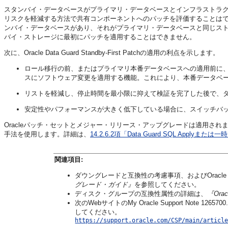
スタンバイ・データベースがプライマリ・データベースとインフラストラ
リスクを軽減する方法で共有コンポーネントへのパッチを評価することは
ンバイ・データベースがあり、それがプライマリ・データベースと同じス
バイ・ストレージに最初にパッチを適用することはできません。
次に、Oracle Data Guard Standby-First Patchの適用の利点を示します。
ロール移行の前、またはプライマリ本番データベースへの適用前に
スにソフトウェア変更を適用する機能。これにより、本番データベ
リストを軽減し、停止時間を最小限に抑えて検証を完了した後で、
安定性やパフォーマンスが大きく低下している場合に、スイッチバッ
Oracleパッチ・セットとメジャー・リリース・アップグレードは適用されま
手法を使用します。詳細は、
14.2.6.2項「Data Guard SQL A
関連項目:
ダウングレードと互換性の考慮事項、およびOracle Da
グレード・ガイド』
を参照してください。
ディスク・グループの互換性属性の詳細は、
『Orac
次のWebサイトのMy Oracle Support Note 1265700.
してください。
https://support.oracle.com/CSP/main/articl