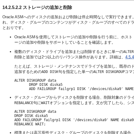
14.2.5.2.2
ストレージの追加と削除
Oracle ASMへのディスクの追加および削除は停止時間なしで実行できます
れ、ディスク・グループのコンテンツがディスク・グループのすべてのド
とおりです。
Oracle ASMを使用してストレージの追加や削除を行う前に、
ージの追加や削除をサポートしていることを確認します。
複数のディスク・ドライブを追加または削除するときに単一の
ALTER
削除と追加では2つ以上のリバランス操作があります。詳細は、
4.
たとえば、ストレージ・メンテナンスでドライブを追加し、既存の
追加するための
句を指定した単一の
コマ
ADD DISK
ALTER DISKGROUP
ALTER DISKGROUP data

       DROP DISK diska5

ディスク・グループからディスクを削除する場合、削除対象のドラ
句に
オプションを指定します。文が完了したら、シ
REBALANCE
WAIT
ALTER DISKGROUP data

DROP DISK diska5

ADD FAILGROUP failgrp1 DISK '/devices/diska9' NAME diska9

標準または高冗長性ディスク・グループのディスクを削除する場合