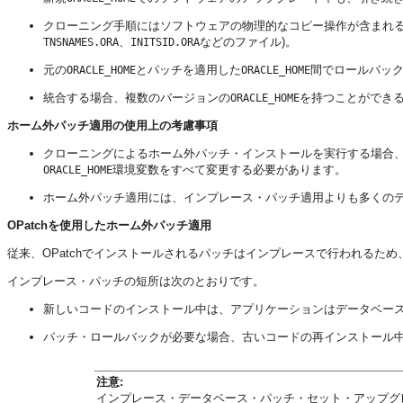
クローニング手順にはソフトウェアの物理的なコピー操作が含まれ
、
などのファイル)。
TNSNAMES.ORA
INITSID.ORA
元の
とパッチを適用した
間でロールバッ
ORACLE_HOME
ORACLE_HOME
統合する場合、複数のバージョンの
を持つことができ
ORACLE_HOME
ホーム外パッチ適用の使用上の考慮事項
クローニングによるホーム外パッチ・インストールを実行する場合、ア
環境変数をすべて変更する必要があります。
ORACLE_HOME
ホーム外パッチ適用には、インプレース・パッチ適用よりも多くの
OPatchを使用したホーム外パッチ適用
従来、OPatchでインストールされるパッチはインプレースで行われるた
インプレース・パッチの短所は次のとおりです。
新しいコードのインストール中は、アプリケーションはデータベー
パッチ・ロールバックが必要な場合、古いコードの再インストール
注意:
インプレース・データベース・パッチ・セット・アップグレードのこの