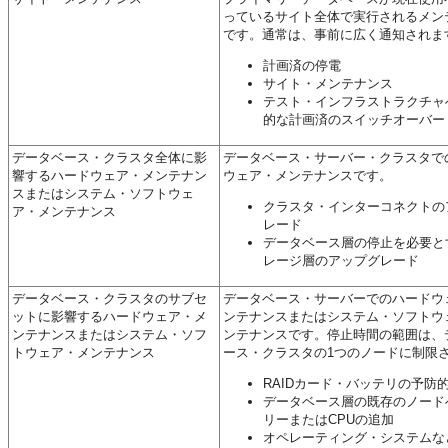
っているサイト全体で実行されるメン
です。通常は、事前に広く通知されま
計画済の停電
サイト・メンテナンス
テスト・インフラストラクチャ
的な計画済のスイッチオーバー
データベース・クラスタ全体に影
データベース・サーバー・クラスタで
響するハードウェア・メンテナン
ウェア・メンテナンスです。
スまたはシステム・ソフトウェ
クラスタ・インターコネクトの
ア・メンテナンス
レード
データベース層の停止を必要と
レージ層のアップグレード
データベース・クラスタのサブセ
データベース・サーバーでのハードウ
ットに影響するハードウェア・メ
ンテナンスまたはシステム・ソフトウ
ンテナンスまたはシステム・ソフ
ンテナンスです。停止時間の範囲は、
トウェア・メンテナンス
ース・クラスタの1つのノードに制限
RAIDカード・バッテリの予防
データベース層の既存のノード
リーまたはCPUの追加
オペレーティング・システムな