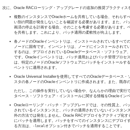
次に、Oracle RACローリング・アップグレードの追加の推奨プラクティ
複数のインスタンスでOracleホームを共有している場合、それら
い別の問題が発生しないことを確認する必要があります。また、パ
画済の停止を計画する場合、そのことを考慮する必要があります。ベス
を共有します。これにより、パッチ適用の柔軟性が向上します。
各ノードのOracleインベントリは、インストールされているすべて
ノードに固有です。インベントリは、ノードにインストールされている
するのは、デプロイされているOracleデータベース・ソフトウェ
です。Oracleインベントリは、パッチ適用およびパッチ管理プロセ
は、特定のノードのOracleソフトウェアにパッチをインストールす
ベントリに適用されます。
Oracle Universal Installerを使用してすべてのOra
スタの各ノードのOracleインベントリに作成されます。また、既存のOracle
ただし、この操作を実行していない場合や、なんらかの理由で実行
タベース・ソフトウェア・インストールに関する情報をOracleイ
Oracleローリング・パッチ・アップグレードでは、その性質上、パッ
されているインスタンスと、パッチの適用されていないインスタン
外の方法では発生しません。Oracle RACデプロイをアクティ
にパッチを適用します。パッチをすべてのインスタンスにデプロイ
る方法は、
オプション付きでパッチを適用することです。
-local