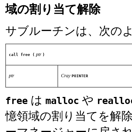
域の割り当て解除
サブルーチンは、次の
ptr
call free (
)
ptr
Cray
POINTER
は
や
free
malloc
reallo
憶領域の割り当てを解
ーマネージャーに戻され