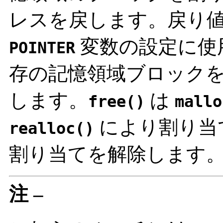
レスを戻します。戻り
変数の設定に使
POINTER
存の記憶領域ブロック
します。
は
free()
mallo
により割り当
realloc()
割り当てを解除します
注 –