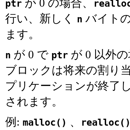
が 0 の場合、
ptr
reallo
行い、新しく
バイトの
n
ます。
が 0 で
が 0 以
n
ptr
ブロックは将来の割り
プリケーションが終了
されます。
例:
、
malloc()
realloc(