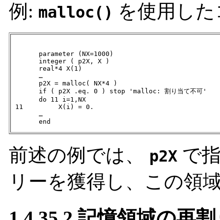
例:
を使用した
malloc()
       parameter (NX=1000)

       integer ( p2X, X )

       real*4 X(1)

       …

       p2X = malloc( NX*4 )

       if ( p2X .eq. 0 ) stop 'malloc: 割り当て不可'

       do 11 i=1,NX

 11         X(i) = 0.

       …

       end
前述の例では、
で指
p2X
リーを獲得し、この領域
1.4.35.2 記憶領域の再