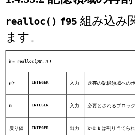
組み込み
realloc()
f95
ます。
k
ptr
n
= realloc(
,
)
ptr
INTEGER
入力
既存の記憶領域へのポ
n
INTEGER
入力
必要とされるブロック
INTEGER
戻り値
出力
k
>0:
k
は割り当てられ