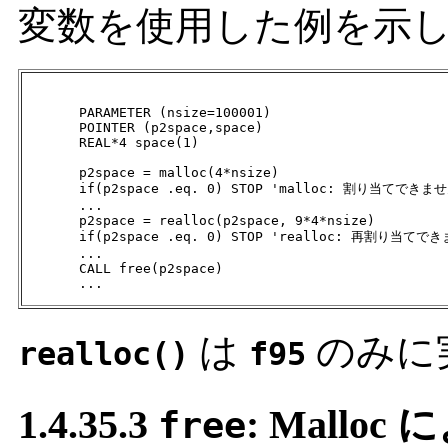
変数を使用した例を示
       PARAMETER (nsize=100001)

       POINTER (p2space,space)

       REAL*4 space(1)

       p2space = malloc(4*nsize)

       if(p2space .eq. 0) STOP 'malloc: 割り当てできませ
       ...

       p2space = realloc(p2space, 9*4*nsize)

       if(p2space .eq. 0) STOP 'realloc: 再割り当てでき
       ...

       CALL free(p2space)

       ...
は
のみに
realloc()
f95
1.4.35.3
: Mall
free