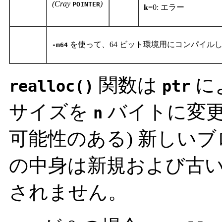
(Cray
)
POINTER
k
=0: エラー
を使って、64 ビット環境用にコンパイル
-m64
関数は
に
realloc()
ptr
サイズを
バイトに変更
n
可能性のある) 新しい
の中身は新規および古
されません。