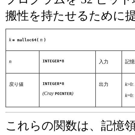
搬性を持たせるために
k
n
= malloc64(
)
n
INTEGER*8
入力
記憶
INTEGER*8
戻り値
出力
k
>0:
(Cray
)
POINTER
k
=0
これらの関数は、記憶