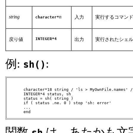
string
n
入力
実行するコマン
character*
INTEGER*4
戻り値
出力
実行されたシェ
例:
:
sh()
       character*18 string / 'ls > MyOwnFile.names' /

       INTEGER*4 status, sh

       status = sh( string )

       if ( status .ne. 0 ) stop 'sh: error'

       ...

       end
関数
は、あたかも文
sh