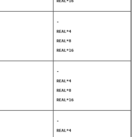
REAL*16
-
REAL*4
REAL*8
REAL*16
-
REAL*4
REAL*8
REAL*16
-
REAL*4