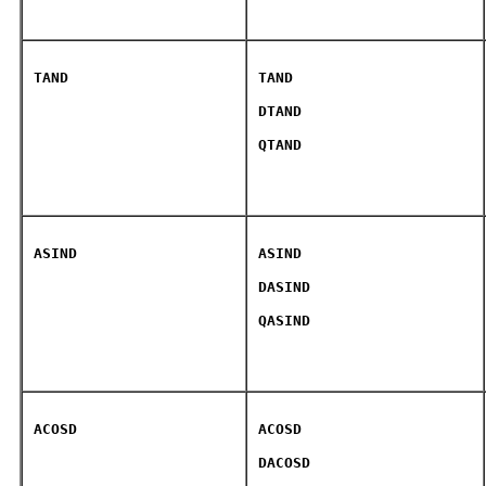
TAND
TAND
DTAND
QTAND
ASIND
ASIND
DASIND
QASIND
ACOSD
ACOSD
DACOSD