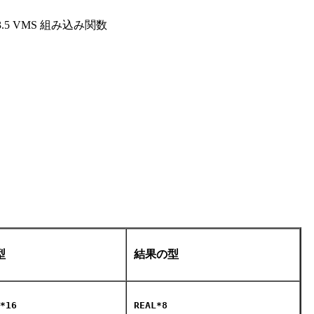
3.5 VMS 組み込み関数
型
結果の型
*16
REAL*8