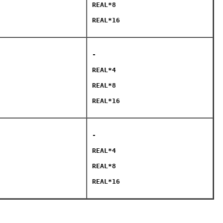
REAL*8
REAL*16
-
REAL*4
REAL*8
REAL*16
-
REAL*4
REAL*8
REAL*16