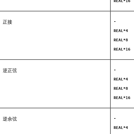
REAL*16
-
正接
REAL*4
REAL*8
REAL*16
-
逆正弦
REAL*4
REAL*8
REAL*16
-
逆余弦
REAL*4