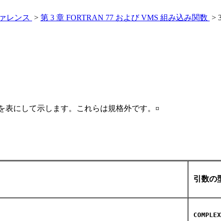
・リファレンス
>
第 3 章 FORTRAN 77 および VMS 組み込み関数
> 
ーチンを表にして示します。これらは規格外です。¤
引数の
COMPLEX