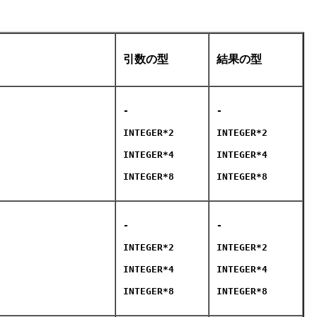
引数の型
結果の型
-
-
INTEGER*2
INTEGER*2
INTEGER*4
INTEGER*4
INTEGER*8
INTEGER*8
-
-
INTEGER*2
INTEGER*2
INTEGER*4
INTEGER*4
INTEGER*8
INTEGER*8