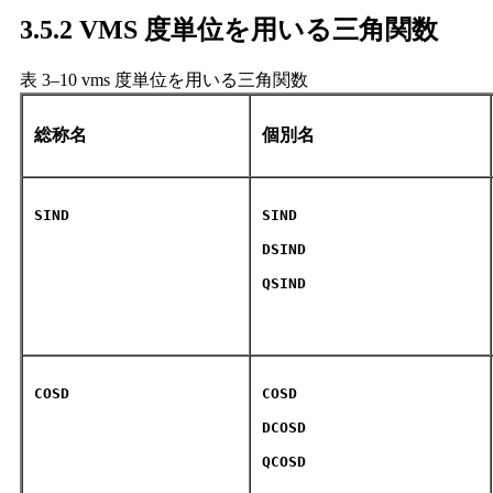
3.5.2 VMS 度単位を用いる三角関数
表 3–10 vms 度単位を用いる三角関数
総称名
個別名
SIND
SIND
DSIND
QSIND
COSD
COSD
DCOSD
QCOSD