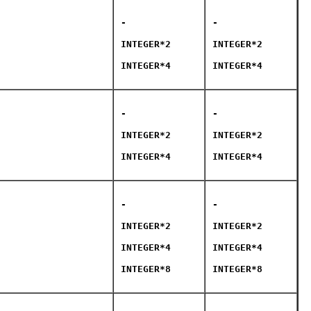
-
-
INTEGER*2
INTEGER*2
INTEGER*4
INTEGER*4
-
-
INTEGER*2
INTEGER*2
INTEGER*4
INTEGER*4
-
-
INTEGER*2
INTEGER*2
INTEGER*4
INTEGER*4
INTEGER*8
INTEGER*8