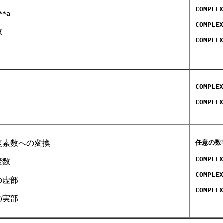
COMPLEX
**a
COMPLEX
数
COMPLEX
COMPLEX
COMPLEX
複素数への変換
任意の数
COMPLEX
素数
COMPLEX
の虚部
COMPLEX
の実部