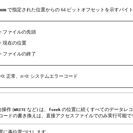
rom
で指定された位置からの 64 ビットオフセットを示すバイ
0= ファイルの先頭
1= 現在の位置
2= ファイルの終了
=0: 正常、
n
>0: システムエラーコード
操作 (
など) は、
の位置に続くすべてのデータレコ
WRITE
fseek
レコードの書き換えは、直接アクセスファイルでのみ実行可能で
位置に再位置づけします。