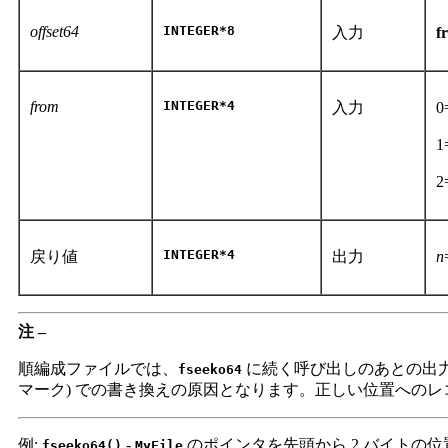
offset64
INTEGER*8
入力
f
from
INTEGER*4
入力
INTEGER*4
戻り値
出力
n
注 –
順編成ファイルでは、
に続く呼び出しのあとの出力
fseeko64
マーク) での書き換えの原因となります。正しい位置への
例:
-
のポインタを先頭から 2 バイトの
fseeko64()
MyFile