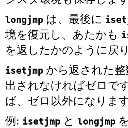
は、最後に
longjmp
iset
境を復元し、あたかも
i
を返したかのように戻
から返された整
isetjmp
出されなければゼロで
ば、ゼロ以外になりま
例:
と
を
isetjmp
longjmp