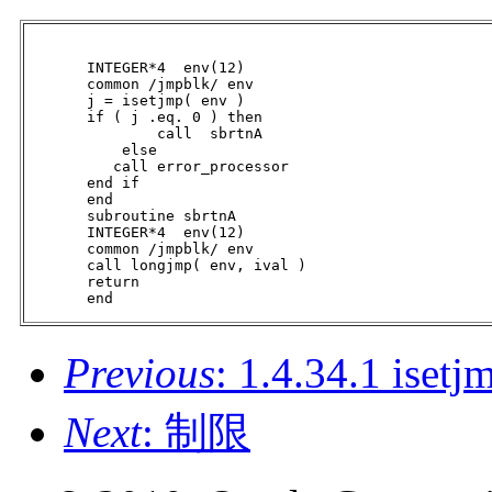
       INTEGER*4  env(12)

       common /jmpblk/ env

       j = isetjmp( env )

       if ( j .eq. 0 ) then

               call  sbrtnA

           else

          call error_processor

       end if

       end

       subroutine sbrtnA

       INTEGER*4  env(12)

       common /jmpblk/ env

       call longjmp( env, ival )

       return

       end
Previous
: 1.4.34.1 i
Next
: 制限