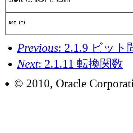
ISHFTC (I, SHIFT [, SIZE])
NOT (I)
Previous
: 2.1.9 ビ
Next
: 2.1.11 転換関数
© 2010, Oracle Corporatio