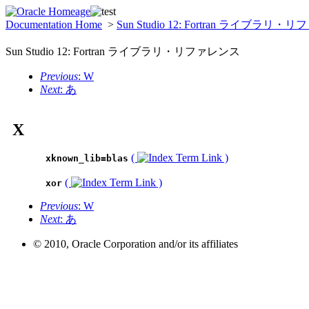
Documentation Home
>
Sun Studio 12: Fortran ライブラリ
Sun Studio 12: Fortran ライブラリ・リファレンス
Previous
: W
Next
: あ
X
(
)
xknown_lib=blas
(
)
xor
Previous
: W
Next
: あ
© 2010, Oracle Corporation and/or its affiliates