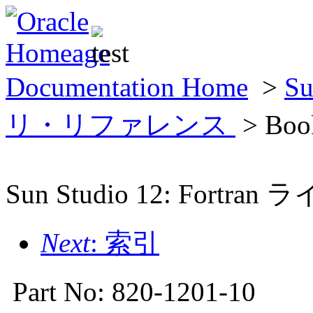
Documentation Home
>
Su
リ・リファレンス
> Book
Sun Studio 12: For
Next
: 索引
Part No: 820-1201-10