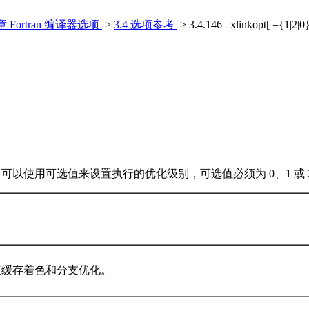
 章 Fortran 编译器选项
>
3.4 选项参考
> 3.4.146 –xlinkopt[ ={1|2|0
以使用可选值来设置执行的优化级别，可选值必须为 0、1 或 
速缓存着色和分支优化。