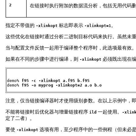
2
在链接时执行附加的数据流分析，包括无用代码
指定不带值的
标志即表示
。
-xlinkopt
-xlinkopt=1
这些优化在链接时通过分析二进制目标代码来执行。虽然未
当与配置文件反馈一起用于编译整个程序时，此选项最有效
如果在不同的步骤中进行编译，则
必须既出现在编
-xlinkopt
demo% 
f95 -c -xlinkopt a.f95 b.f95
demo% 
f95 -o myprog -xlinkopt=2 a.o b.o
注意，仅当链接编译器时才使用级别参数。在以上示例中，即使
不能将链接时后优化器与增量链接程序
一起使用。
ild
-xlin
定了二者）。
要使
选项有用，至少程序中的一些例程（但未必
-xlinkopt