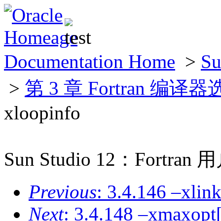
Documentation Home
>
S
>
第 3 章 Fortran 编译
xloopinfo
Sun Studio 12：Fortra
Previous
: 3.4.146 –xlin
Next
: 3.4.148 –xmaxopt