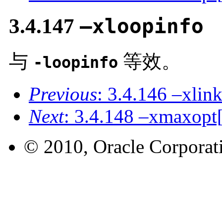
3.4.147
–xloopinfo
与
等效。
-loopinfo
Previous
: 3.4.146 –xlin
Next
: 3.4.148 –xmaxopt
© 2010, Oracle Corporatio