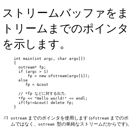
ストリームバッファをま
トリームまでのポインタ
を示します。
int main(int argc, char argv[])

{

  ostream* fp;                                    
  if (argc > 1)

      fp = new ofstream(argv[1]);                 
  else

     fp = &cout                                   
  // *fp などに対する出力。

  *fp << "Hello world!" << endl;                  
  if(fp!=&cout) delete fp;

}
//1
までのポインタを使用します (
までのポ
ostream
ofstream
ムではなく、
型の単純なストリームだからです)
ostream