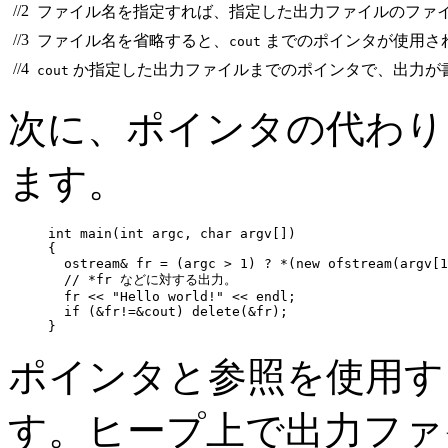
//2
ファイル名を指定すれば、指定した出力ファイルのファ
//3
ファイル名を省略すると、
までのポインタが使用さ
cout
//4
か指定した出力ファイルまでのポインタで、出力が
cout
次に、ポインタの代わり
ます。
int main(int argc, char argv[])

{

  ostream& fr = (argc > 1) ? *(new ofstream(argv[1
  // *fr などに対する出力。

  fr << "Hello world!" << endl;

  if (&fr!=&cout) delete(&fr);

}
ポインタと参照を使用す
す。ヒープ上で出力ファ