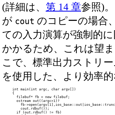
(詳細は、
第 14 章
参照)
が
のコピーの場合
cout
ての入力演算が強制的に
かかるため、これは望ま
こで、標準出力ストリー
を使用した、より効率的
int main(int argc, char argv[])

{

  filebuf* fb = new filebuf;                      
  ostream out((argc>1)?                           
    fb->open(argv[1],ios_base::out|ios_base::trunc
    cout.rdbuf());                                
  if (out.rdbuf() != fb)
