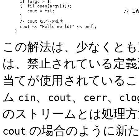
  if (argc > 1)

  {  fil.open(argv[1]);

     cout = fil;                            
// こ
  } 

  // cout などへの出力 

  cout << "Hello world!" << endl;

}
この解法は、少なくとも次
は、禁止されている定義
当てが使用されているこ
ム
、
、
、
cin
cout
cerr
clo
のストリームとは処理方
の場合のように新た
cout