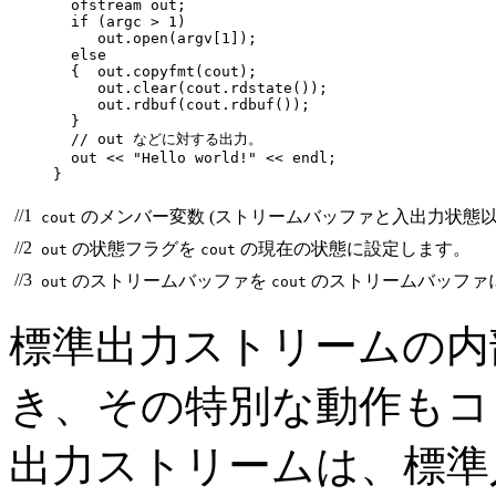
  ofstream out;

  if (argc > 1)

     out.open(argv[1]);

  else

  {  out.copyfmt(cout);                           
     out.clear(cout.rdstate());                   
     out.rdbuf(cout.rdbuf());                     
  } 

  // out などに対する出力。

  out << "Hello world!" << endl;

}
//1
のメンバー変数 (ストリームバッファと入出力状態以
cout
//2
の状態フラグを
の現在の状態に設定します。
out
cout
//3
のストリームバッファを
のストリームバッファ
out
cout
標準出力ストリームの内
き、その特別な動作もコ
出力ストリームは、標準