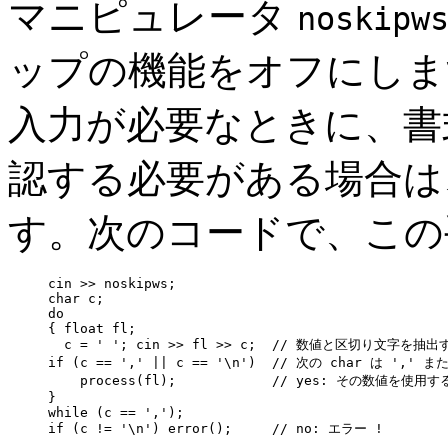
マニピュレータ
noskipw
ップの機能をオフにしま
入力が必要なときに、書
認する必要がある場合は
す。次のコードで、この
cin >> noskipws;

char c;

do 

{ float fl;

  c = ' '; cin >> fl >> c;  // 数値と区切り文字を抽出す
if (c == ',' || c == '\n')  // 次の char は ',' 
    process(fl);            // yes: その数値を使用する
}

while (c == ',');

if (c != '\n') error();     // no: エラー !