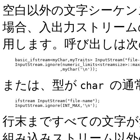
空白以外の文字シーケン
場合、入出力ストリーム
用します。呼び出しは次
basic_ifstream<myChar,myTraits> InputStream("file-
InputStream.ignore(numeric_limits<streamsize>::max
                  ,myChar('\n'));
または、型が
の通
char
ifstream InputStream("file-name");

InputStream.ignore(INT_MAX,'\n');
行末まですべての文字が
組み込みストリーム以外