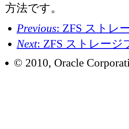
方法です。
Previous
: ZFS ス
Next
: ZFS ストレ
© 2010, Oracle Corporatio