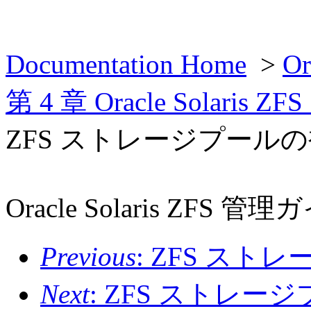
Documentation Home
>
O
第 4 章 Oracle Sola
ZFS ストレージプール
Oracle Solaris ZFS 管
Previous
: ZFS ス
Next
: ZFS ストレ