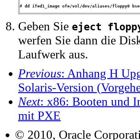
# 
dd if=d1_image of=/vol/dev/aliases/floppy0 bs=
Geben Sie
eject flopp
werfen Sie dann die Dis
Laufwerk aus.
Previous
: Anhang H Upgr
Solaris-Version (Vorgeh
Next
: x86: Booten und I
mit PXE
© 2010, Oracle Corporatio