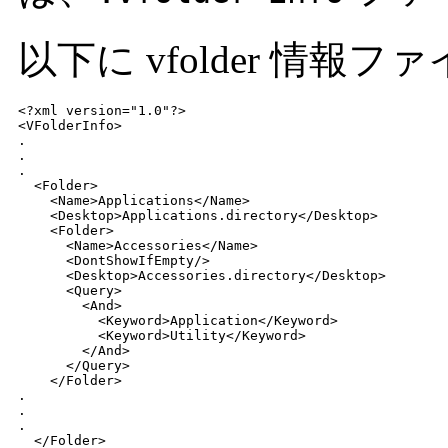
以下に vfolder 情
<?xml version="1.0"?>

<VFolderInfo>

.

.

.

  <Folder>

    <Name>Applications</Name>

    <Desktop>Applications.directory</Desktop>

    <Folder>

      <Name>Accessories</Name>

      <DontShowIfEmpty/>

      <Desktop>Accessories.directory</Desktop>

      <Query>

        <And>

          <Keyword>Application</Keyword>

          <Keyword>Utility</Keyword>

        </And>

      </Query>

    </Folder>

.

.

.

  </Folder>
