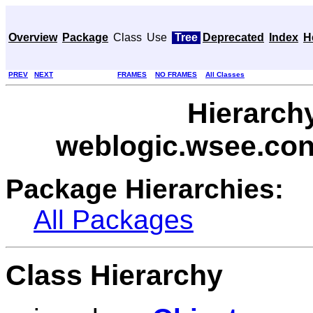
Overview
Package
Class
Use
Tree
Deprecated
Index
H
PREV
NEXT
FRAMES
NO FRAMES
All Classes
Hierarch
weblogic.wsee.con
Package Hierarchies:
All Packages
Class Hierarchy