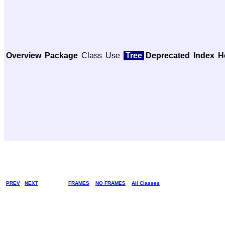
Overview
Package
Class
Use
Tree
Deprecated
Index
H
PREV
NEXT
FRAMES
NO FRAMES
All Classes