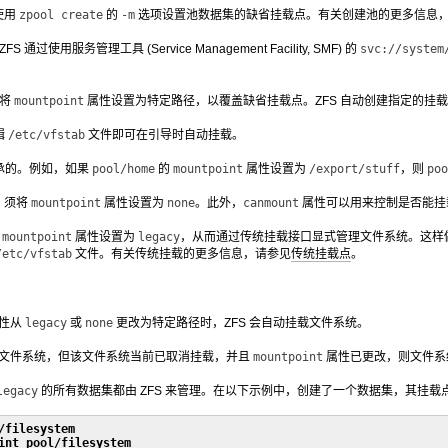
使用
zpool create
的
-m
选项设置池数据集的缺省挂载点。有关创建池的更多信息
 通过使用服务管理工具 (Service Management Facility, SMF) 的
svc://system
将
mountpoint
属性设置为特定路径，以覆盖缺省挂载点。ZFS 自动创建指定的挂
辑
/etc/vfstab
文件即可在引导时自动挂载。
承的。例如，如果
pool/home
的
mountpoint
属性设置为
/export/stuff
，则
poo
，须将
mountpoint
属性设置为
none
。此外，
canmount
属性可以用来控制是否能挂
将
mountpoint
属性设置为
legacy
，从而通过传统挂载接口显式管理文件系统。这样做
/etc/vfstab
文件。有关传统挂载的更多信息，请参见
传统挂载点
。
性从
legacy
或
none
更改为特定路径时，ZFS 会自动挂载文件系统。
管理文件系统，但该文件系统当前已取消挂载，并且
mountpoint
属性已更改，则文件系
legacy
的所有数据集都由 ZFS 来管理。在以下示例中，创建了一个数据集，其挂载点由
/filesystem
int pool/filesystem