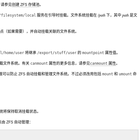
，请参见
创建 ZFS 存储池
。
/filesystem/local
服务在引导时挂载。文件系统挂载在
/path
下，其中
path
是文
载点（如果需要），并自动挂载关联的文件系统。
l/home/user
将继承
/export/stuff/user
的
mountpoint
属性值。
载文件系统。有关
canmount
属性的更多信息，请参见
canmount
属性
。
可以防止 ZFS 自动挂载和管理文件系统。不过必须改用包括
mount
和
umount
命
统将保持取消挂载状态。
 ZFS 自动管理：