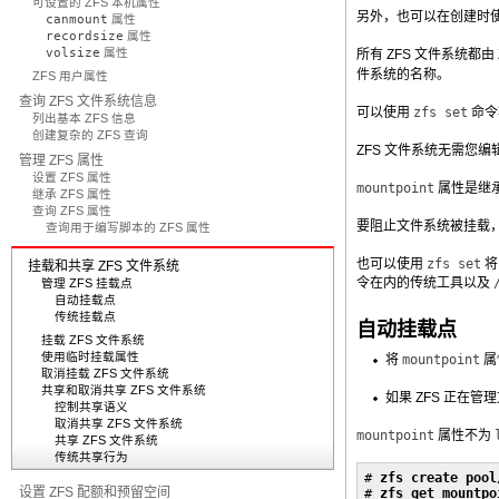
可设置的 ZFS 本机属性
另外，也可以在创建时
canmount
属性
recordsize
属性
volsize
属性
所有 ZFS 文件系统都由 ZFS
件系统的名称。
ZFS 用户属性
查询 ZFS 文件系统信息
可以使用
zfs set
命令
列出基本 ZFS 信息
创建复杂的 ZFS 查询
ZFS 文件系统无需您编
管理 ZFS 属性
设置 ZFS 属性
mountpoint
属性是继
继承 ZFS 属性
查询 ZFS 属性
要阻止文件系统被挂载
查询用于编写脚本的 ZFS 属性
也可以使用
zfs set
挂载和共享 ZFS 文件系统
令在内的传统工具以及
管理 ZFS 挂载点
自动挂载点
传统挂载点
自动挂载点
挂载 ZFS 文件系统
使用临时挂载属性
将
mountpoint
属
取消挂载 ZFS 文件系统
共享和取消共享 ZFS 文件系统
如果 ZFS 正在
控制共享语义
取消共享 ZFS 文件系统
mountpoint
属性不为
共享 ZFS 文件系统
传统共享行为
# 
zfs create pool
设置 ZFS 配额和预留空间
# 
zfs get mountpo