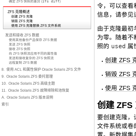
确定 ZFS 快照的差异 (
zfs diff
)
令，可以查看
ZFS 克隆概述
信息，请参见
创建 ZFS 克隆
销毁 ZFS 克隆
使用 ZFS 克隆替换 ZFS 文件系统
由于克隆最初
发送和接收 ZFS 数据
为零。随着不
使用其他备份产品保存 ZFS 数据
发送 ZFS 快照
照的
used
属
接收 ZFS 快照
向 ZFS 快照流应用不同的属性值
发送和接收复杂的 ZFS 快照流
创建 ZFS 
远程复制 ZFS 数据
8. 使用 ACL 和属性保护 Oracle Solaris ZFS 文件
销毁 ZFS 
9. Oracle Solaris ZFS 委托管理
10. Oracle Solaris ZFS 高级主题
使用 ZFS
11. Oracle Solaris ZFS 故障排除和池恢复
A. Oracle Solaris ZFS 版本说明
创建 ZFS
索引
要创建克隆，
文件系统或卷
置。新数据集