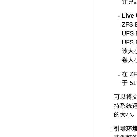
计算
Live
ZFS
UF
UFS
该大小
卷大小
在 
于 5
可以将
持系统
的大小
引导环境 (