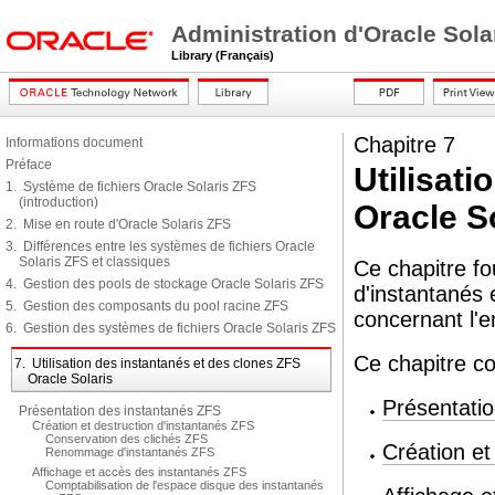
Administration d'Oracle Sola
Library (Français)
Chapitre 7
Informations document
Préface
Utilisat
1. Système de fichiers Oracle Solaris ZFS
(introduction)
Oracle S
2. Mise en route d'Oracle Solaris ZFS
3. Différences entre les systèmes de fichiers Oracle
Solaris ZFS et classiques
Ce chapitre fou
4. Gestion des pools de stockage Oracle Solaris ZFS
d'instantanés 
5. Gestion des composants du pool racine ZFS
concernant l'e
6. Gestion des systèmes de fichiers Oracle Solaris ZFS
Ce chapitre co
7. Utilisation des instantanés et des clones ZFS
Oracle Solaris
Présentati
Présentation des instantanés ZFS
Création et destruction d'instantanés ZFS
Conservation des clichés ZFS
Création et
Renommage d'instantanés ZFS
Affichage et accès des instantanés ZFS
Comptabilisation de l'espace disque des instantanés