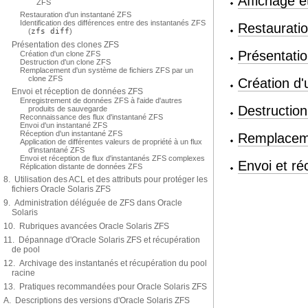
Affichage 
ZFS
Restauration d'un instantané ZFS
Identification des différences entre des instantanés ZFS
Restaurati
(
zfs diff
)
Présentation des clones ZFS
Présentati
Création d'un clone ZFS
Destruction d'un clone ZFS
Remplacement d'un système de fichiers ZFS par un
clone ZFS
Création d
Envoi et réception de données ZFS
Enregistrement de données ZFS à l'aide d'autres
Destruction
produits de sauvegarde
Reconnaissance des flux d'instantané ZFS
Envoi d'un instantané ZFS
Réception d'un instantané ZFS
Remplaceme
Application de différentes valeurs de propriété à un flux
d'instantané ZFS
Envoi et réception de flux d'instantanés ZFS complexes
Envoi et r
Réplication distante de données ZFS
8. Utilisation des ACL et des attributs pour protéger les
fichiers Oracle Solaris ZFS
9. Administration déléguée de ZFS dans Oracle
Solaris
10. Rubriques avancées Oracle Solaris ZFS
11. Dépannage d'Oracle Solaris ZFS et récupération
de pool
12. Archivage des instantanés et récupération du pool
racine
13. Pratiques recommandées pour Oracle Solaris ZFS
A. Descriptions des versions d'Oracle Solaris ZFS