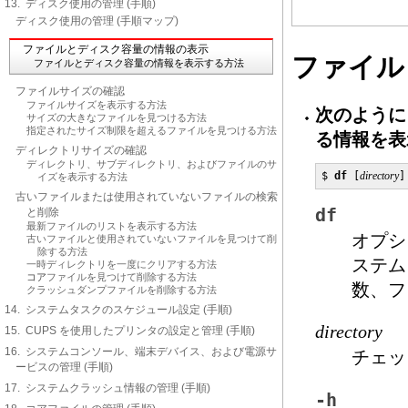
13. ディスク使用の管理 (手順)
ディスク使用の管理 (手順マップ)
ファイルとディスク容量の情報の表示
ファイル
ファイルとディスク容量の情報を表示する方法
ファイルサイズの確認
ファイルサイズを表示する方法
次のよう
サイズの大きなファイルを見つける方法
指定されたサイズ制限を超えるファイルを見つける方法
る情報を表
ディレクトリサイズの確認
ディレクトリ、サブディレクトリ、およびファイルのサ
$ 
df
 [
directory
]
イズを表示する方法
古いファイルまたは使用されていないファイルの検索
df
と削除
最新ファイルのリストを表示する方法
オプシ
古いファイルと使用されていないファイルを見つけて削
除する方法
ステム
一時ディレクトリを一度にクリアする方法
コア
ファイルを見つけて削除する方法
数、フ
クラッシュダンプファイルを削除する方法
14. システムタスクのスケジュール設定 (手順)
directory
15. CUPS を使用したプリンタの設定と管理 (手順)
16. システムコンソール、端末デバイス、および電源サ
チェッ
ービスの管理 (手順)
17. システムクラッシュ情報の管理 (手順)
-h