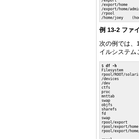
/export          
/export/home     
/export/home/admi
/rpool           
/home/joey    (ho
例 13-2 フ
次の例では、
イルシステムご
$ 
df -h
Filesystem       
rpool/ROOT/solari
/devices         
/dev             
ctfs             
proc             
mnttab           
swap             
objfs            
sharefs          
fd               
swap             
rpool/export     
rpool/export/home
rpool/export/home/
                 