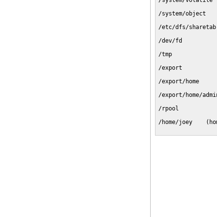
/system/volatile 
                 
/system/object   
                 
/etc/dfs/sharetab
                 
/dev/fd          
                 
/tmp             
                 
/export          
                 
/export/home     
                 
/export/home/admi
                 
/rpool           
                 
/home/joey    (ho
                 