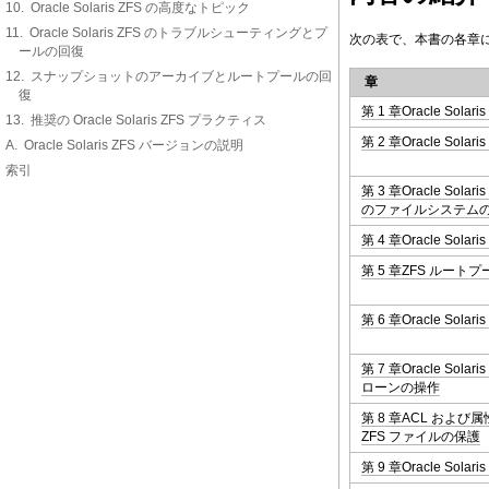
10. Oracle Solaris ZFS の高度なトピック
11. Oracle Solaris ZFS のトラブルシューティングとプ
次の表で、本書の各章
ールの回復
12. スナップショットのアーカイブとルートプールの回
章
復
第 1 章Oracle Sol
13. 推奨の Oracle Solaris ZFS プラクティス
第 2 章Oracle Solari
A. Oracle Solaris ZFS バージョンの説明
索引
第 3 章Oracle So
のファイルシステム
第 4 章Oracle So
第 5 章ZFS ルー
第 6 章Oracle So
第 7 章Oracle So
ローンの操作
第 8 章ACL および属性を
ZFS ファイルの保護
第 9 章Oracle Solar