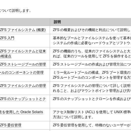
について説明します。
説明
aris ZFS ファイルシステム (概要)
ZFS の概要およびその機能と利点について説明
s ZFS 入門
基本的なプールとファイルシステムを使って基本的な
システムの作成に必要なハードウェアとソフトウ
laris ZFS ファイルシステムと従来
ZFS の機能のうち、従来のファイルシステム
の相違点
れば、従来のツールを使用して ZFS を操作す
laris ZFS ストレージプールの管理
ZFS ストレージプールの作成および管理方法に
トプールのコンポーネントの管理
ミラー化ルートプールの構成、ZFS ブート環
ZFS ルートプールのコンポーネントを管理する
laris ZFS ファイルシステムの管理
ZFS ファイルシステムの管理について詳しく
れること、およびマウントポイント管理および共
laris ZFS のスナップショットとク
ZFS のスナップショットとクローンを作成およ
使用した Oracle Solaris
アクセス制御リスト (ACL) を使用して UNI
方法について説明します。
is ZFS 委任管理
ZFS 委任管理を使用して、特権のないユーザーが