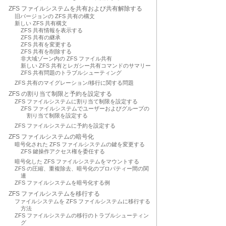
ZFS ファイルシステムを共有および共有解除する
旧バージョンの ZFS 共有の構文
新しい ZFS 共有構文
ZFS 共有情報を表示する
ZFS 共有の継承
ZFS 共有を変更する
ZFS 共有を削除する
非大域ゾーン内の ZFS ファイル共有
新しい ZFS 共有とレガシー共有コマンドのサマリー
ZFS 共有問題のトラブルシューティング
ZFS 共有のマイグレーション/移行に関する問題
ZFS の割り当て制限と予約を設定する
ZFS ファイルシステムに割り当て制限を設定する
ZFS ファイルシステムでユーザーおよびグループの
割り当て制限を設定する
ZFS ファイルシステムに予約を設定する
ZFS ファイルシステムの暗号化
暗号化された ZFS ファイルシステムの鍵を変更する
ZFS 鍵操作アクセス権を委任する
暗号化した ZFS ファイルシステムをマウントする
ZFS の圧縮、重複除去、暗号化のプロパティー間の関
連
ZFS ファイルシステムを暗号化する例
ZFS ファイルシステムを移行する
ファイルシステムを ZFS ファイルシステムに移行する
方法
ZFS ファイルシステムの移行のトラブルシューティン
グ