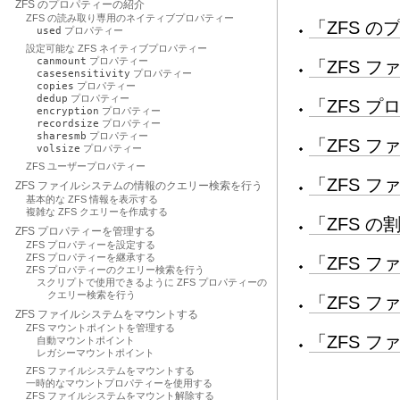
ZFS のプロパティーの紹介
ZFS の読み取り専用のネイティブプロパティー
「ZFS 
used
プロパティー
設定可能な ZFS ネイティブプロパティー
canmount
プロパティー
「ZFS 
casesensitivity
プロパティー
copies
プロパティー
dedup
プロパティー
「ZFS 
encryption
プロパティー
recordsize
プロパティー
sharesmb
プロパティー
「ZFS 
volsize
プロパティー
ZFS ユーザープロパティー
「ZFS 
ZFS ファイルシステムの情報のクエリー検索を行う
基本的な ZFS 情報を表示する
複雑な ZFS クエリーを作成する
「ZFS 
ZFS プロパティーを管理する
ZFS プロパティーを設定する
ZFS プロパティーを継承する
「ZFS 
ZFS プロパティーのクエリー検索を行う
スクリプトで使用できるように ZFS プロパティーの
クエリー検索を行う
「ZFS 
ZFS ファイルシステムをマウントする
ZFS マウントポイントを管理する
「ZFS 
自動マウントポイント
レガシーマウントポイント
ZFS ファイルシステムをマウントする
一時的なマウントプロパティーを使用する
ZFS ファイルシステムをマウント解除する