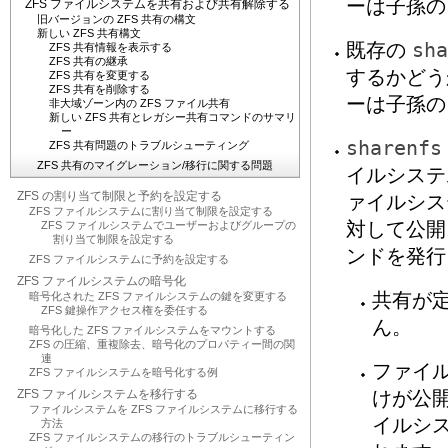
ーは子孫の
ZFS ファイルシステムを共有および共有解除する
旧バージョンの ZFS 共有の構文
新しい ZFS 共有構文
既存の
sha
ZFS 共有情報を表示する
ZFS 共有の継承
するかどうか
ZFS 共有を変更する
ZFS 共有を削除する
ーは子孫の
非大域ゾーン内の ZFS ファイル共有
新しい ZFS 共有とレガシー共有コマンドのサマリ
ー
sharenfs
ZFS 共有問題のトラブルシューティング
ZFS 共有のマイグレーション/移行に関する問題
イルシステ
ZFS の割り当て制限と予約を設定する
ァイルシス
ZFS ファイルシステムに割り当て制限を設定する
対して公開
ZFS ファイルシステムでユーザーおよびグループの
割り当て制限を設定する
ンドを発行
ZFS ファイルシステムに予約を設定する
ZFS ファイルシステムの暗号化
共有が
暗号化された ZFS ファイルシステムの鍵を変更する
ZFS 鍵操作アクセス権を委任する
ん。
暗号化した ZFS ファイルシステムをマウントする
ZFS の圧縮、重複除去、暗号化のプロパティー間の関
連
ファイ
ZFS ファイルシステムを暗号化する例
ZFS ファイルシステムを移行する
けが公
ファイルシステムを ZFS ファイルシステムに移行する
イルシ
方法
ZFS ファイルシステムの移行のトラブルシューティン