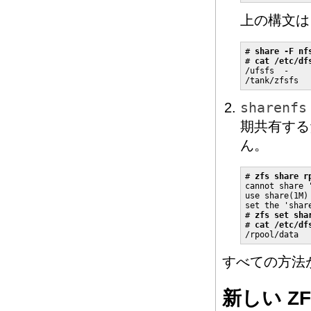
上の構文は
# 
share -F nf
# 
cat /etc/df
/ufsfs  -    
/tank/zfsfs  
sharenfs
期共有す
ん。
# 
zfs share r
cannot share 
use share(1M)
set the 'shar
# 
zfs set sha
# 
cat /etc/df
/rpool/data  
すべての方法
新しい Z