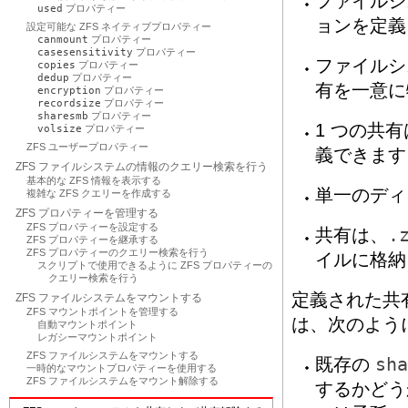
ファイルシ
used
プロパティー
ョンを定義
設定可能な ZFS ネイティブプロパティー
canmount
プロパティー
casesensitivity
プロパティー
ファイルシ
copies
プロパティー
dedup
プロパティー
有を一意に
encryption
プロパティー
recordsize
プロパティー
sharesmb
プロパティー
1 つの共
volsize
プロパティー
ZFS ユーザープロパティー
義できます
ZFS ファイルシステムの情報のクエリー検索を行う
基本的な ZFS 情報を表示する
単一のディ
複雑な ZFS クエリーを作成する
ZFS プロパティーを管理する
ZFS プロパティーを設定する
共有は、
.
ZFS プロパティーを継承する
ZFS プロパティーのクエリー検索を行う
イルに格納
スクリプトで使用できるように ZFS プロパティーの
クエリー検索を行う
定義された共
ZFS ファイルシステムをマウントする
ZFS マウントポイントを管理する
は、次のよう
自動マウントポイント
レガシーマウントポイント
ZFS ファイルシステムをマウントする
既存の
sha
一時的なマウントプロパティーを使用する
ZFS ファイルシステムをマウント解除する
するかどうか