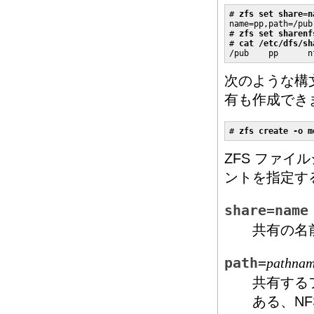
# 
zfs set share=n
name=pp,path=/pub
# 
zfs set sharenf
# 
cat /etc/dfs/sh
/pub    pp      n
次のような構
有も作成でき
# 
zfs create -o m
ZFS ファイ
ントを指定す
share=name
共有の名
path=
pathna
共有する
ある、N