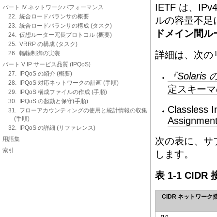
IETF は、
パート IV ネットワークパフォーマンス
22. 統合ロードバランサの概要
ルの容量不足
23. 統合ロードバランサの構成 (タスク)
ドメイン間ルーテ
24. 仮想ルーター冗長プロトコル (概要)
25. VRRP の構成 (タスク)
詳細は、次の
26. 輻輳制御の実装
パート V IP サービス品質 (IPQoS)
27. IPQoS の紹介 (概要)
『Solari
28. IPQoS 対応ネットワークの計画 (手順)
定スキーマ
29. IPQoS 構成ファイルの作成 (手順)
30. IPQoS の起動と保守(手順)
Classless I
31. フローアカウンティングの使用と統計情報の収集
(手順)
Assignment
32. IPQoS の詳細 (リファレンス)
用語集
次の表に、サブ
索引
します。
表 1-1 CID
CIDR ネットワーク