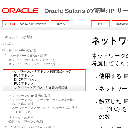
Oracle Solaris の管理: IP
ドキュメントの情報
ネットワ
はじめに
パート I TCP/IP の管理
ネットワーク
1. ネットワーク配備の計画
ネットワーク計画 (タスクマップ)
考慮してくだ
ネットワークハードウェアの決定
ネットワークの IP アドレス指定形式の決定
使用する IP
IPv4 アドレス
DHCP アドレス
IPv6 アドレス
ネットワー
プライベートアドレスと文書の接頭辞
ネットワークの IP 番号の取得
ネットワーク上のエンティティーへの名前付け
独立した 
ホスト名の管理
ド (NI
ネームサービスとディレクトリサービスの選択
ドメイン名
の数
サブネットの使用
仮想ネットワークの配備
2. IPv6 アドレス使用時の考慮点