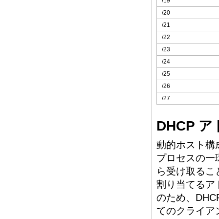
/19
/20
/21
/22
/23
/24
/25
/26
/27
DHCP 
動的ホスト構成
プロセスの一環
ら受け取ること
割り当てるア
のため、DHC
てのクライア