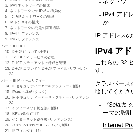
ネットワー
3. IPv4 ネットワークの構成
4. ネットワークでの IPv6 の有効化
IPv4 
5. TCP/IP ネットワークの管理
か
6. IP トンネルの構成
7. ネットワークの問題の障害追跡
8. IPv4 リファレンス
IP アドレ
9. IPv6 リファレンス
パート II DHCP
IPv4 ア
10. DHCP について (概要)
11. ISC DHCP サービスの管理
これらの 32 
12. DHCP クライアントの構成と管理
13. DHCP コマンドと DHCP ファイル (リファレン
す。
ス)
パート III IP セキュリティー
クラスベースの
14. IP セキュリティーアーキテクチャー (概要)
照してくださ
15. IPsec の構成 (タスク)
16. IP セキュリティーアーキテクチャー (リファレン
ス)
『Solari
17. インターネット鍵交換 (概要)
ーマの設計
18. IKE の構成 (手順)
19. インターネット鍵交換 (リファレンス)
Internet Pr
20. Oracle Solaris の IP フィルタ (概要)
21. IP フィルタ (手順)