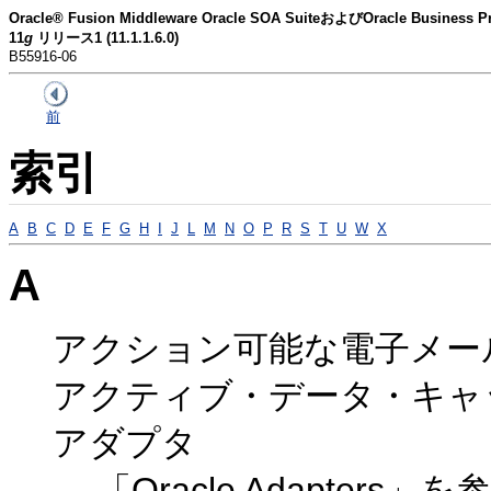
Oracle® Fusion Middleware Oracle SOA SuiteおよびOracle Busines
11
g
リリース1 (11.1.1.6.0)
B55916-06
前
索引
A
B
C
D
E
F
G
H
I
J
L
M
N
O
P
R
S
T
U
W
X
A
アクション可能な電子メー
アクティブ・データ・キャ
アダプタ
「Oracle Adapters」を